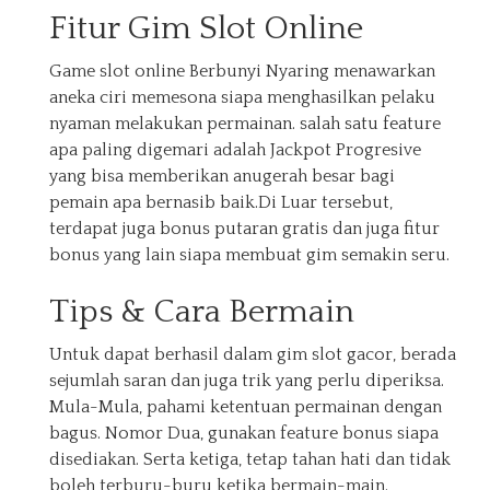
Fitur Gim Slot Online
Game slot online Berbunyi Nyaring menawarkan
aneka ciri memesona siapa menghasilkan pelaku
nyaman melakukan permainan. salah satu feature
apa paling digemari adalah Jackpot Progresive
yang bisa memberikan anugerah besar bagi
pemain apa bernasib baik.Di Luar tersebut,
terdapat juga bonus putaran gratis dan juga fitur
bonus yang lain siapa membuat gim semakin seru.
Tips & Cara Bermain
Untuk dapat berhasil dalam gim slot gacor, berada
sejumlah saran dan juga trik yang perlu diperiksa.
Mula-Mula, pahami ketentuan permainan dengan
bagus. Nomor Dua, gunakan feature bonus siapa
disediakan. Serta ketiga, tetap tahan hati dan tidak
boleh terburu-buru ketika bermain-main.