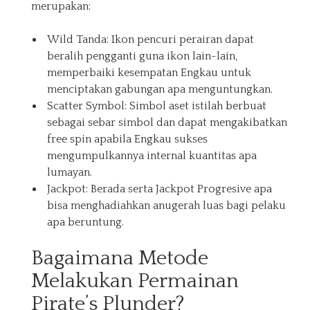
merupakan:
Wild Tanda: Ikon pencuri perairan dapat
beralih pengganti guna ikon lain-lain,
memperbaiki kesempatan Engkau untuk
menciptakan gabungan apa menguntungkan.
Scatter Symbol: Simbol aset istilah berbuat
sebagai sebar simbol dan dapat mengakibatkan
free spin apabila Engkau sukses
mengumpulkannya internal kuantitas apa
lumayan.
Jackpot: Berada serta Jackpot Progresive apa
bisa menghadiahkan anugerah luas bagi pelaku
apa beruntung.
Bagaimana Metode
Melakukan Permainan
Pirate’s Plunder?