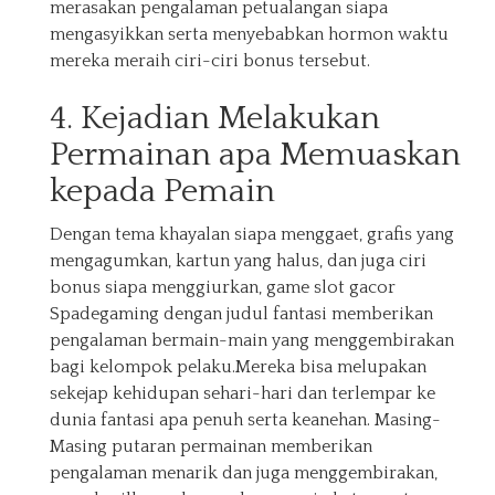
merasakan pengalaman petualangan siapa
mengasyikkan serta menyebabkan hormon waktu
mereka meraih ciri-ciri bonus tersebut.
4. Kejadian Melakukan
Permainan apa Memuaskan
kepada Pemain
Dengan tema khayalan siapa menggaet, grafis yang
mengagumkan, kartun yang halus, dan juga ciri
bonus siapa menggiurkan, game slot gacor
Spadegaming dengan judul fantasi memberikan
pengalaman bermain-main yang menggembirakan
bagi kelompok pelaku.Mereka bisa melupakan
sekejap kehidupan sehari-hari dan terlempar ke
dunia fantasi apa penuh serta keanehan. Masing-
Masing putaran permainan memberikan
pengalaman menarik dan juga menggembirakan,