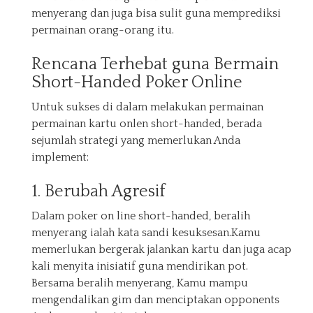
menyerang dan juga bisa sulit guna memprediksi
permainan orang-orang itu.
Rencana Terhebat guna Bermain
Short-Handed Poker Online
Untuk sukses di dalam melakukan permainan
permainan kartu onlen short-handed, berada
sejumlah strategi yang memerlukan Anda
implement:
1. Berubah Agresif
Dalam poker on line short-handed, beralih
menyerang ialah kata sandi kesuksesan.Kamu
memerlukan bergerak jalankan kartu dan juga acap
kali menyita inisiatif guna mendirikan pot.
Bersama beralih menyerang, Kamu mampu
mengendalikan gim dan menciptakan opponents