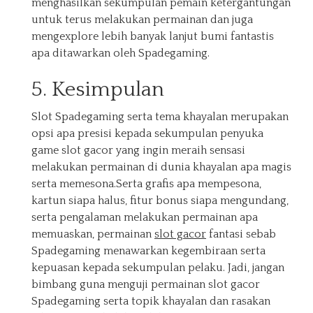
menghasilkan sekumpulan pemain ketergantungan
untuk terus melakukan permainan dan juga
mengexplore lebih banyak lanjut bumi fantastis
apa ditawarkan oleh Spadegaming.
5. Kesimpulan
Slot Spadegaming serta tema khayalan merupakan
opsi apa presisi kepada sekumpulan penyuka
game slot gacor yang ingin meraih sensasi
melakukan permainan di dunia khayalan apa magis
serta memesona.Serta grafis apa mempesona,
kartun siapa halus, fitur bonus siapa mengundang,
serta pengalaman melakukan permainan apa
memuaskan, permainan
slot gacor
fantasi sebab
Spadegaming menawarkan kegembiraan serta
kepuasan kepada sekumpulan pelaku. Jadi, jangan
bimbang guna menguji permainan slot gacor
Spadegaming serta topik khayalan dan rasakan