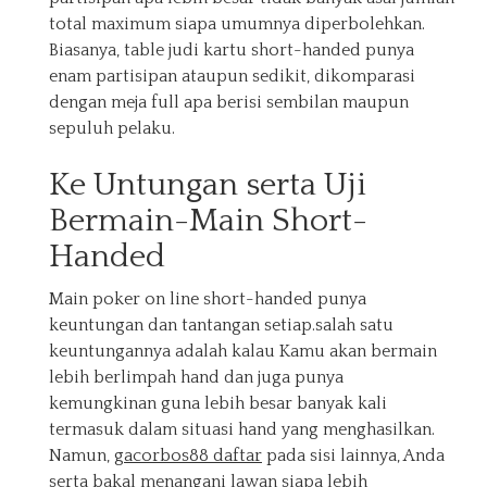
total maximum siapa umumnya diperbolehkan.
Biasanya, table judi kartu short-handed punya
enam partisipan ataupun sedikit, dikomparasi
dengan meja full apa berisi sembilan maupun
sepuluh pelaku.
Ke Untungan serta Uji
Bermain-Main Short-
Handed
Main poker on line short-handed punya
keuntungan dan tantangan setiap.salah satu
keuntungannya adalah kalau Kamu akan bermain
lebih berlimpah hand dan juga punya
kemungkinan guna lebih besar banyak kali
termasuk dalam situasi hand yang menghasilkan.
Namun,
gacorbos88 daftar
pada sisi lainnya, Anda
serta bakal menangani lawan siapa lebih