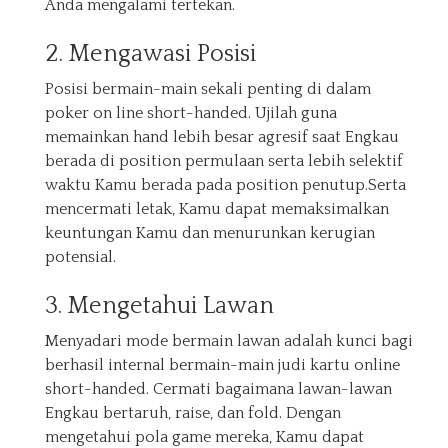
Anda mengalami tertekan.
2. Mengawasi Posisi
Posisi bermain-main sekali penting di dalam
poker on line short-handed. Ujilah guna
memainkan hand lebih besar agresif saat Engkau
berada di position permulaan serta lebih selektif
waktu Kamu berada pada position penutup.Serta
mencermati letak, Kamu dapat memaksimalkan
keuntungan Kamu dan menurunkan kerugian
potensial.
3. Mengetahui Lawan
Menyadari mode bermain lawan adalah kunci bagi
berhasil internal bermain-main judi kartu online
short-handed. Cermati bagaimana lawan-lawan
Engkau bertaruh, raise, dan fold. Dengan
mengetahui pola game mereka, Kamu dapat