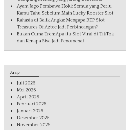
Ayam Jago Pembawa Hoki: Semua yang Perlu
Kamu Tahu Sebelum Main Lucky Rooster Slot
Rahasia di Balik Angka: Mengapa RTP Slot
Treasures Of Aztec Jadi Perbincangan?
Bukan Cuma Tren: Apa itu Slot Viral di TikTok
dan Kenapa Bisa Jadi Fenomena?
Arsip
Juli 2026
Mei 2026
April 2026
Februari 2026
Januari 2026
Desember 2025
November 2025