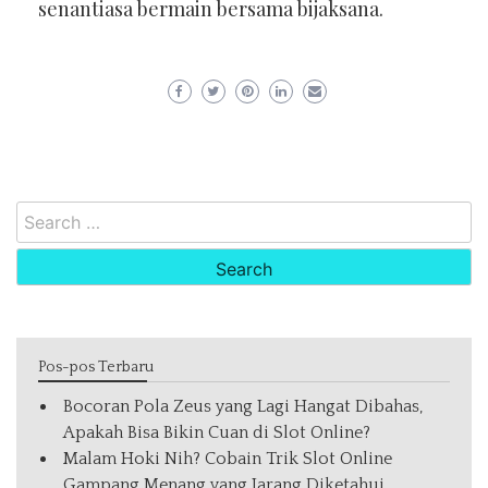
senantiasa bermain bersama bijaksana.
Search
for:
Pos-pos Terbaru
Bocoran Pola Zeus yang Lagi Hangat Dibahas,
Apakah Bisa Bikin Cuan di Slot Online?
Malam Hoki Nih? Cobain Trik Slot Online
Gampang Menang yang Jarang Diketahui