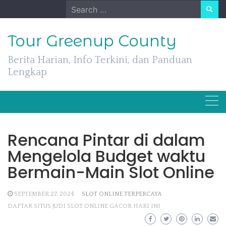
Skip
Search
to
for:
content
Tour Greenup County
Berita Harian, Info Terkini, dan Panduan
Lengkap
Rencana Pintar di dalam
Mengelola Budget waktu
Bermain-Main Slot Online
SEPTEMBER 27, 2024
SLOT ONLINE TERPERCAYA
DAFTAR SITUS JUDI SLOT ONLINE GACOR HARI INI