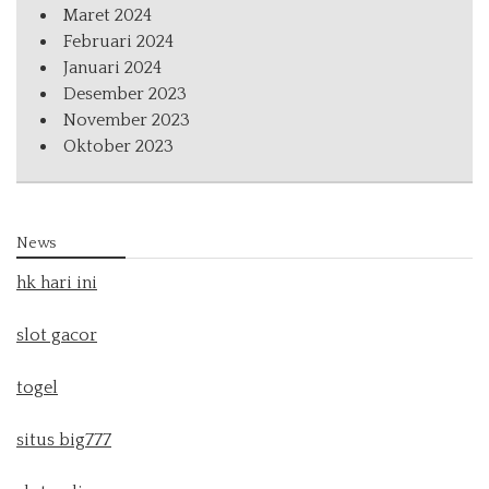
Maret 2024
Februari 2024
Januari 2024
Desember 2023
November 2023
Oktober 2023
News
hk hari ini
slot gacor
togel
situs big777