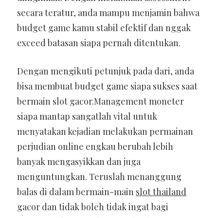
secara teratur, anda mampu menjamin bahwa
budget game kamu stabil efektif dan nggak
exceed batasan siapa pernah ditentukan.
Dengan mengikuti petunjuk pada dari, anda
bisa membuat budget game siapa sukses saat
bermain slot gacor.Management moneter
siapa mantap sangatlah vital untuk
menyatakan kejadian melakukan permainan
perjudian online engkau berubah lebih
banyak mengasyikkan dan juga
menguntungkan. Teruslah menanggung
balas di dalam bermain-main
slot thailand
gacor dan tidak boleh tidak ingat bagi