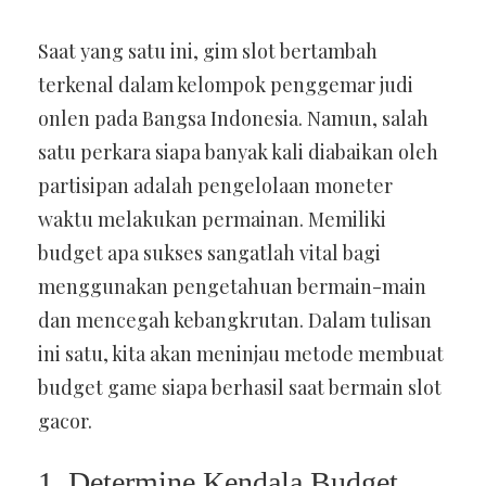
Saat yang satu ini, gim slot bertambah
terkenal dalam kelompok penggemar judi
onlen pada Bangsa Indonesia. Namun, salah
satu perkara siapa banyak kali diabaikan oleh
partisipan adalah pengelolaan moneter
waktu melakukan permainan. Memiliki
budget apa sukses sangatlah vital bagi
menggunakan pengetahuan bermain-main
dan mencegah kebangkrutan. Dalam tulisan
ini satu, kita akan meninjau metode membuat
budget game siapa berhasil saat bermain slot
gacor.
1. Determine Kendala Budget