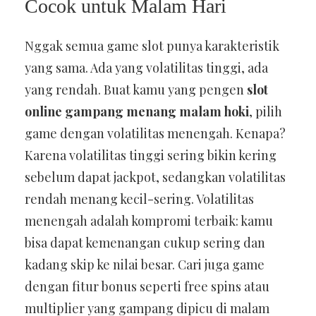
Cocok untuk Malam Hari
Nggak semua game slot punya karakteristik
yang sama. Ada yang volatilitas tinggi, ada
yang rendah. Buat kamu yang pengen
slot
online gampang menang malam hoki
, pilih
game dengan volatilitas menengah. Kenapa?
Karena volatilitas tinggi sering bikin kering
sebelum dapat jackpot, sedangkan volatilitas
rendah menang kecil-sering. Volatilitas
menengah adalah kompromi terbaik: kamu
bisa dapat kemenangan cukup sering dan
kadang skip ke nilai besar. Cari juga game
dengan fitur bonus seperti free spins atau
multiplier yang gampang dipicu di malam