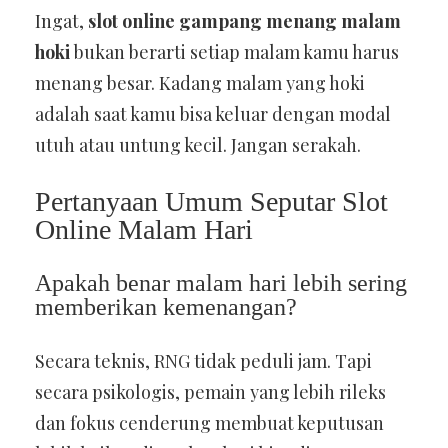
Ingat,
slot online gampang menang malam
hoki
bukan berarti setiap malam kamu harus
menang besar. Kadang malam yang hoki
adalah saat kamu bisa keluar dengan modal
utuh atau untung kecil. Jangan serakah.
Pertanyaan Umum Seputar Slot
Online Malam Hari
Apakah benar malam hari lebih sering
memberikan kemenangan?
Secara teknis, RNG tidak peduli jam. Tapi
secara psikologis, pemain yang lebih rileks
dan fokus cenderung membuat keputusan