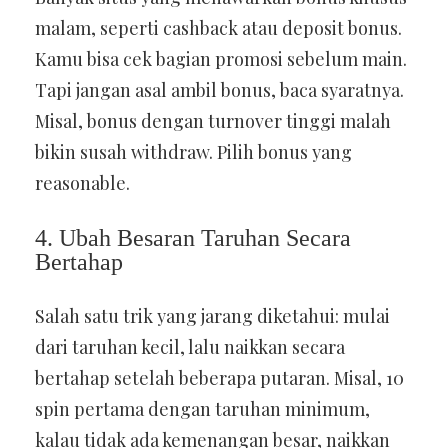
malam, seperti cashback atau deposit bonus.
Kamu bisa cek bagian promosi sebelum main.
Tapi jangan asal ambil bonus, baca syaratnya.
Misal, bonus dengan turnover tinggi malah
bikin susah withdraw. Pilih bonus yang
reasonable.
4. Ubah Besaran Taruhan Secara
Bertahap
Salah satu trik yang jarang diketahui: mulai
dari taruhan kecil, lalu naikkan secara
bertahap setelah beberapa putaran. Misal, 10
spin pertama dengan taruhan minimum,
kalau tidak ada kemenangan besar, naikkan