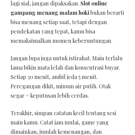
lagi sial, jangan dipaksakan.
Slot online
gampang menang malam hoki
bukan berarti
bisa menang setiap saat, tetapi dengan
pendekatan yang tepat, kamu bisa
memaksimalkan momen keberuntungan.
Jangan lupa juga untuk istirahat. Main terlalu
lama bikin mata lelah dan konsentrasi buyar.
Setiap 30 menit, ambil jeda 5 menit.
Peregangan dikit, minum air putih. Otak
segar = keputusan lebih cerdas.
Terakhir, simpan catatan kecil tentang sesi
main kamu. Catat jam mulai, game yang
dimainkan, jumlah kemenangan, dan