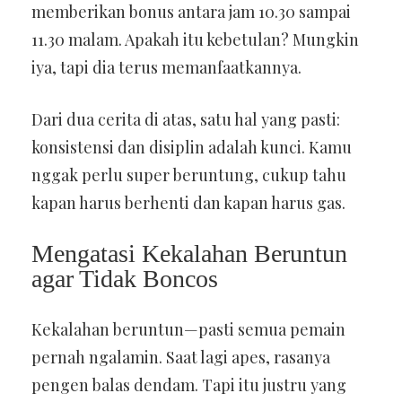
memberikan bonus antara jam 10.30 sampai
11.30 malam. Apakah itu kebetulan? Mungkin
iya, tapi dia terus memanfaatkannya.
Dari dua cerita di atas, satu hal yang pasti:
konsistensi dan disiplin adalah kunci. Kamu
nggak perlu super beruntung, cukup tahu
kapan harus berhenti dan kapan harus gas.
Mengatasi Kekalahan Beruntun
agar Tidak Boncos
Kekalahan beruntun—pasti semua pemain
pernah ngalamin. Saat lagi apes, rasanya
pengen balas dendam. Tapi itu justru yang