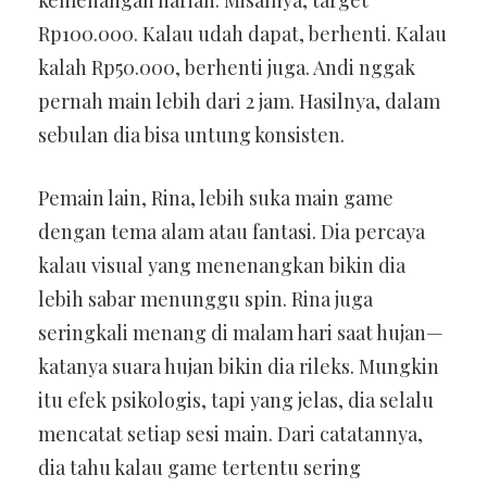
kemenangan harian. Misalnya, target
Rp100.000. Kalau udah dapat, berhenti. Kalau
kalah Rp50.000, berhenti juga. Andi nggak
pernah main lebih dari 2 jam. Hasilnya, dalam
sebulan dia bisa untung konsisten.
Pemain lain, Rina, lebih suka main game
dengan tema alam atau fantasi. Dia percaya
kalau visual yang menenangkan bikin dia
lebih sabar menunggu spin. Rina juga
seringkali menang di malam hari saat hujan—
katanya suara hujan bikin dia rileks. Mungkin
itu efek psikologis, tapi yang jelas, dia selalu
mencatat setiap sesi main. Dari catatannya,
dia tahu kalau game tertentu sering