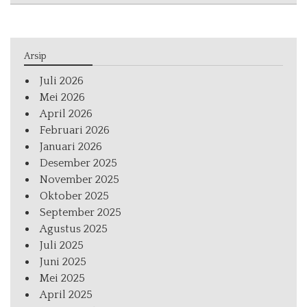
Arsip
Juli 2026
Mei 2026
April 2026
Februari 2026
Januari 2026
Desember 2025
November 2025
Oktober 2025
September 2025
Agustus 2025
Juli 2025
Juni 2025
Mei 2025
April 2025