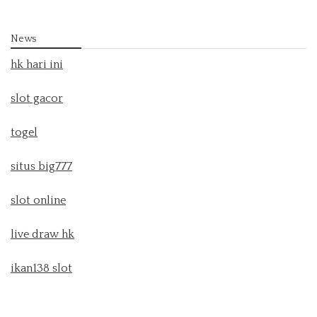
News
hk hari ini
slot gacor
togel
situs big777
slot online
live draw hk
ikan138 slot