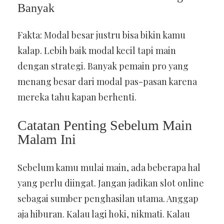
Banyak
Fakta: Modal besar justru bisa bikin kamu
kalap. Lebih baik modal kecil tapi main
dengan strategi. Banyak pemain pro yang
menang besar dari modal pas-pasan karena
mereka tahu kapan berhenti.
Catatan Penting Sebelum Main
Malam Ini
Sebelum kamu mulai main, ada beberapa hal
yang perlu diingat. Jangan jadikan slot online
sebagai sumber penghasilan utama. Anggap
aja hiburan. Kalau lagi hoki, nikmati. Kalau