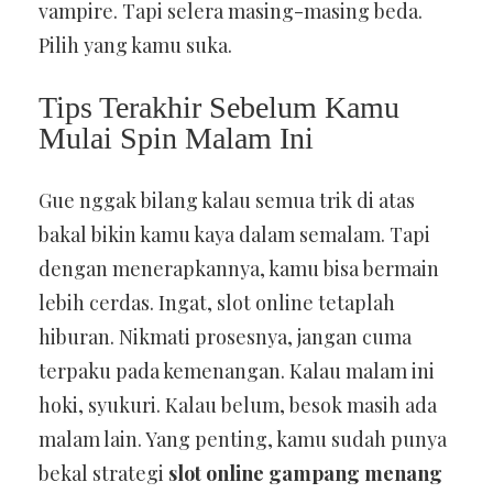
vampire. Tapi selera masing-masing beda.
Pilih yang kamu suka.
Tips Terakhir Sebelum Kamu
Mulai Spin Malam Ini
Gue nggak bilang kalau semua trik di atas
bakal bikin kamu kaya dalam semalam. Tapi
dengan menerapkannya, kamu bisa bermain
lebih cerdas. Ingat, slot online tetaplah
hiburan. Nikmati prosesnya, jangan cuma
terpaku pada kemenangan. Kalau malam ini
hoki, syukuri. Kalau belum, besok masih ada
malam lain. Yang penting, kamu sudah punya
bekal strategi
slot online gampang menang