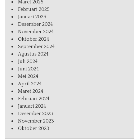
Maret 2025
Februari 2025
Januari 2025
Desember 2024
November 2024
Oktober 2024
September 2024
Agustus 2024
Juli 2024
Juni 2024
Mei 2024
April 2024
Maret 2024
Februari 2024
Januari 2024
Desember 2023
November 2023
Oktober 2023