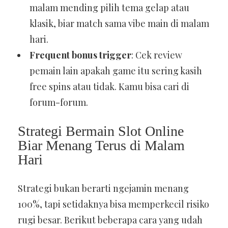
malam mending pilih tema gelap atau
klasik, biar match sama vibe main di malam
hari.
Frequent bonus trigger
: Cek review
pemain lain apakah game itu sering kasih
free spins atau tidak. Kamu bisa cari di
forum-forum.
Strategi Bermain Slot Online
Biar Menang Terus di Malam
Hari
Strategi bukan berarti ngejamin menang
100%, tapi setidaknya bisa memperkecil risiko
rugi besar. Berikut beberapa cara yang udah