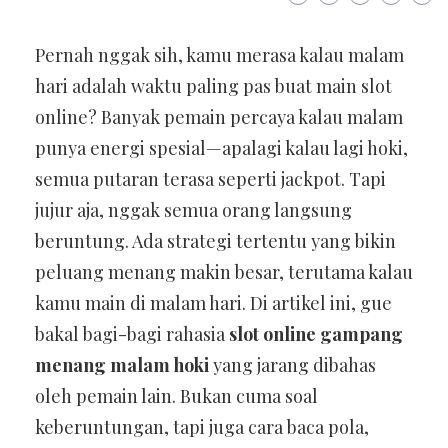
Pernah nggak sih, kamu merasa kalau malam
hari adalah waktu paling pas buat main slot
online? Banyak pemain percaya kalau malam
punya energi spesial—apalagi kalau lagi hoki,
semua putaran terasa seperti jackpot. Tapi
jujur aja, nggak semua orang langsung
beruntung. Ada strategi tertentu yang bikin
peluang menang makin besar, terutama kalau
kamu main di malam hari. Di artikel ini, gue
bakal bagi-bagi rahasia
slot online gampang
menang malam hoki
yang jarang dibahas
oleh pemain lain. Bukan cuma soal
keberuntungan, tapi juga cara baca pola,