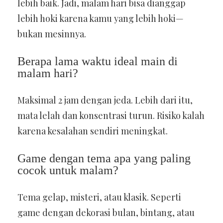
lebih baik. Jadi, malam hari bisa dianggap
lebih hoki karena kamu yang lebih hoki—
bukan mesinnya.
Berapa lama waktu ideal main di
malam hari?
Maksimal 2 jam dengan jeda. Lebih dari itu,
mata lelah dan konsentrasi turun. Risiko kalah
karena kesalahan sendiri meningkat.
Game dengan tema apa yang paling
cocok untuk malam?
Tema gelap, misteri, atau klasik. Seperti
game dengan dekorasi bulan, bintang, atau