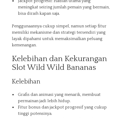
Jackpot progresif: Hadiah utama yang
meningkat seiring jumlah pemain yang bermain,
bisa diraih kapan saja.
Penggunaannya cukup simpel, namun setiap fitur
memiliki mekanisme dan strategi tersendiri yang
layak dipahami untuk memaksimalkan peluang
kemenangan.
Kelebihan dan Kekurangan
Slot Wild Wild Bananas
Kelebihan
Grafis dan animasi yang menarik, membuat
permainan jadi lebih hidup.
Fitur bonus dan jackpot progresif yang cukup
tinggi potensinya.