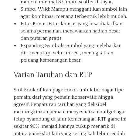
muncul minimal 3 simbol scatter di layar.
Simbol Wild: Mampu menggantikan simbol lain
agar kombinasi menang terbentuk lebih mudah.
Fitur Bonus: Fitur khusus yang bisa diaktifkan
selama permainan, menawarkan hadiah besar
dan putaran gratis.
Expanding Symbols: Simbol yang melebarkan
diri menutupi seluruh reel, meningkatkan
peluang kemenangan besar.
Varian Taruhan dan RTP
Slot Book of Rampage cocok untuk berbagai tipe
pemain, dari yang pemain konservatif hingga
agresif. Pengaturan taruhan yang fleksibel
memungkinkan pemain menyesuaikan budget agar
tetap nyambung di jalur kemenangan. RTP game ini
sekitar 96%, menjadikannya cukup menarik di
antara game slot lain yang sering kali lebih rendah.