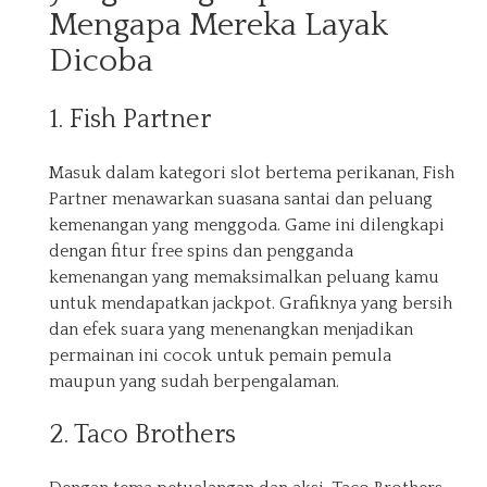
Mengapa Mereka Layak
Dicoba
1. Fish Partner
Masuk dalam kategori slot bertema perikanan, Fish
Partner menawarkan suasana santai dan peluang
kemenangan yang menggoda. Game ini dilengkapi
dengan fitur free spins dan pengganda
kemenangan yang memaksimalkan peluang kamu
untuk mendapatkan jackpot. Grafiknya yang bersih
dan efek suara yang menenangkan menjadikan
permainan ini cocok untuk pemain pemula
maupun yang sudah berpengalaman.
2. Taco Brothers