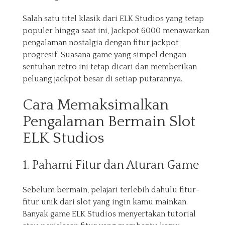
Salah satu titel klasik dari ELK Studios yang tetap
populer hingga saat ini, Jackpot 6000 menawarkan
pengalaman nostalgia dengan fitur jackpot
progresif. Suasana game yang simpel dengan
sentuhan retro ini tetap dicari dan memberikan
peluang jackpot besar di setiap putarannya.
Cara Memaksimalkan
Pengalaman Bermain Slot
ELK Studios
1. Pahami Fitur dan Aturan Game
Sebelum bermain, pelajari terlebih dahulu fitur-
fitur unik dari slot yang ingin kamu mainkan.
Banyak game ELK Studios menyertakan tutorial