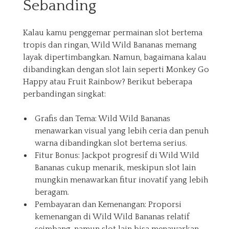
Sebanding
Kalau kamu penggemar permainan slot bertema
tropis dan ringan, Wild Wild Bananas memang
layak dipertimbangkan. Namun, bagaimana kalau
dibandingkan dengan slot lain seperti Monkey Go
Happy atau Fruit Rainbow? Berikut beberapa
perbandingan singkat:
Grafis dan Tema: Wild Wild Bananas
menawarkan visual yang lebih ceria dan penuh
warna dibandingkan slot bertema serius.
Fitur Bonus: Jackpot progresif di Wild Wild
Bananas cukup menarik, meskipun slot lain
mungkin menawarkan fitur inovatif yang lebih
beragam.
Pembayaran dan Kemenangan: Proporsi
kemenangan di Wild Wild Bananas relatif