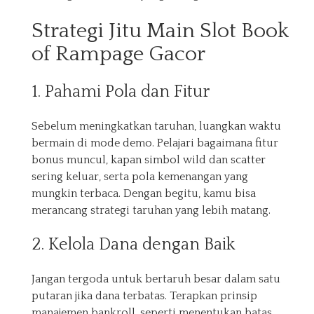
Strategi Jitu Main Slot Book
of Rampage Gacor
1. Pahami Pola dan Fitur
Sebelum meningkatkan taruhan, luangkan waktu
bermain di mode demo. Pelajari bagaimana fitur
bonus muncul, kapan simbol wild dan scatter
sering keluar, serta pola kemenangan yang
mungkin terbaca. Dengan begitu, kamu bisa
merancang strategi taruhan yang lebih matang.
2. Kelola Dana dengan Baik
Jangan tergoda untuk bertaruh besar dalam satu
putaran jika dana terbatas. Terapkan prinsip
manajemen bankroll, seperti menentukan batas