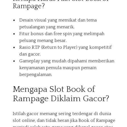
Rampage?
Desain visual yang memikat dan tema
petualangan yang menarik.
Fitur bonus dan free spin yang melimpah
peluang menang besar.
Rasio RTP (Return to Player) yang kompetitif
dan gacor.
Gameplay yang mudah dipahami memberikan
kenyamanan pemula maupun pemain
berpengalaman.
Mengapa Slot Book of
Rampage Diklaim Gacor?
Istilah gacor memang sering terdengar di dunia
slot online, dan tidak heran jika Book of Rampage