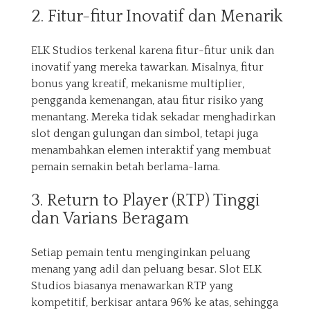
2. Fitur-fitur Inovatif dan Menarik
ELK Studios terkenal karena fitur-fitur unik dan
inovatif yang mereka tawarkan. Misalnya, fitur
bonus yang kreatif, mekanisme multiplier,
pengganda kemenangan, atau fitur risiko yang
menantang. Mereka tidak sekadar menghadirkan
slot dengan gulungan dan simbol, tetapi juga
menambahkan elemen interaktif yang membuat
pemain semakin betah berlama-lama.
3. Return to Player (RTP) Tinggi
dan Varians Beragam
Setiap pemain tentu menginginkan peluang
menang yang adil dan peluang besar. Slot ELK
Studios biasanya menawarkan RTP yang
kompetitif, berkisar antara 96% ke atas, sehingga