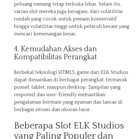
peluang menang tetap terbuka lebar. Selain itu,
varian slot mereka juga beragam, dari volatilitas
rendah yang cocok untuk pemain konservatif
hingga volatilitas tinggi untuk petaruh berani yang
mencari kemenangan besar.
4. Kemudahan Akses dan
Kompatibilitas Perangkat
Berbekal teknologi HTML5, game dari ELK Studios
dapat dimainkan di berbagai perangkat, termasuk
ponsel, tablet, maupun desktop. Tampilan yang
responsif dan user-friendly memastikan
pengalaman bermain yang nyaman dan lancar di
berbagai situasi dan ukuran layar.
Beberapa Slot ELK Studios
yang Paling Populer dan