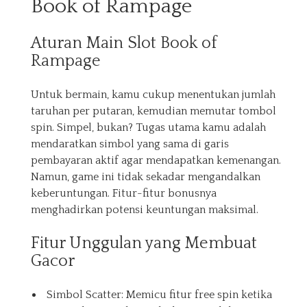
Book of Rampage
Aturan Main Slot Book of
Rampage
Untuk bermain, kamu cukup menentukan jumlah
taruhan per putaran, kemudian memutar tombol
spin. Simpel, bukan? Tugas utama kamu adalah
mendaratkan simbol yang sama di garis
pembayaran aktif agar mendapatkan kemenangan.
Namun, game ini tidak sekadar mengandalkan
keberuntungan. Fitur-fitur bonusnya
menghadirkan potensi keuntungan maksimal.
Fitur Unggulan yang Membuat
Gacor
Simbol Scatter: Memicu fitur free spin ketika