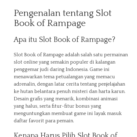
Pengenalan tentang Slot
Book of Rampage
Apa itu Slot Book of Rampage?
Slot Book of Rampage adalah salah satu permainan
slot online yang semakin populer di kalangan
penggemar judi daring Indonesia. Game ini
menawarkan tema petualangan yang memacu
adrenalin, dengan latar cerita tentang penjelajahan
ke hutan belantara penuh misteri dan harta karun.
Desain grafis yang menarik, kombinasi animasi
yang halus, serta fitur-fitur bonus yang
menguntungkan membuat game ini layak masuk
daftar favorit para pemain.
Kenapa Harus Pilih Slot Book of