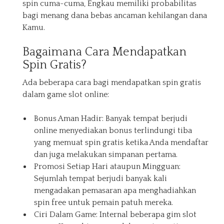
spin cuma-cuma, Engkau memiliki probabilitas
bagi menang dana bebas ancaman kehilangan dana
Kamu.
Bagaimana Cara Mendapatkan
Spin Gratis?
Ada beberapa cara bagi mendapatkan spin gratis
dalam game slot online:
Bonus Aman Hadir: Banyak tempat berjudi
online menyediakan bonus terlindungi tiba
yang memuat spin gratis ketika Anda mendaftar
dan juga melakukan simpanan pertama.
Promosi Setiap Hari ataupun Mingguan:
Sejumlah tempat berjudi banyak kali
mengadakan pemasaran apa menghadiahkan
spin free untuk pemain patuh mereka.
Ciri Dalam Game: Internal beberapa gim slot