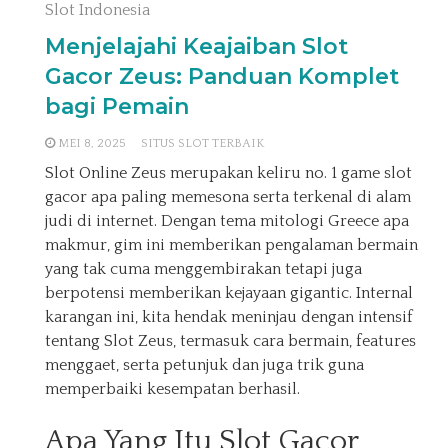
Slot Indonesia
Menjelajahi Keajaiban Slot
Gacor Zeus: Panduan Komplet
bagi Pemain
MEI 8, 2025
SITUS SLOT TERBAIK
Slot Online Zeus merupakan keliru no. 1 game slot
gacor apa paling memesona serta terkenal di alam
judi di internet. Dengan tema mitologi Greece apa
makmur, gim ini memberikan pengalaman bermain
yang tak cuma menggembirakan tetapi juga
berpotensi memberikan kejayaan gigantic. Internal
karangan ini, kita hendak meninjau dengan intensif
tentang Slot Zeus, termasuk cara bermain, features
menggaet, serta petunjuk dan juga trik guna
memperbaiki kesempatan berhasil.
Apa Yang Itu Slot Gacor