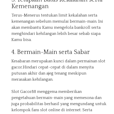
Kemenangan
Terus-Menerus tentukan limit kekalahan serta
kemenangan sebelum memulai bermain-main. Ini
akan membantu Kamu mengelola bankroll serta
menghindari kehilangan lebih besar sebab siapa
Kamu bisa.
4. Bermain-Main serta Sabar
Kesabaran merupakan kunci dalam permainan slot
gacor.Hindari cepat-cepat di dalam menyita
putusan akhir dan ajeg tenang meskipun
merasakan kehilangan.
Slot Gacor88 menggema memberikan
pengetahuan bermain-main yang memesona dan
juga probabilitas berhasil yang mengundang untuk
kelompok fans slot online di internet. Serta