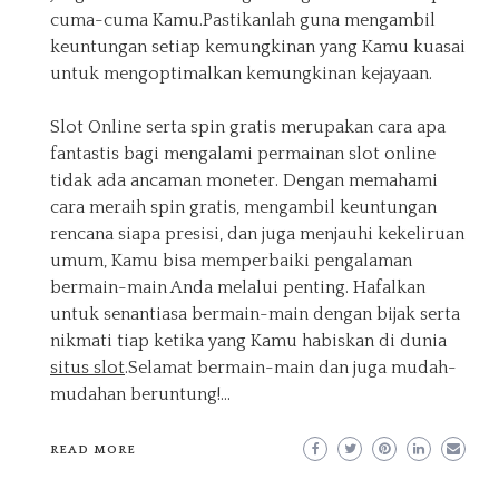
cuma-cuma Kamu.Pastikanlah guna mengambil
keuntungan setiap kemungkinan yang Kamu kuasai
untuk mengoptimalkan kemungkinan kejayaan.
Slot Online serta spin gratis merupakan cara apa
fantastis bagi mengalami permainan slot online
tidak ada ancaman moneter. Dengan memahami
cara meraih spin gratis, mengambil keuntungan
rencana siapa presisi, dan juga menjauhi kekeliruan
umum, Kamu bisa memperbaiki pengalaman
bermain-main Anda melalui penting. Hafalkan
untuk senantiasa bermain-main dengan bijak serta
nikmati tiap ketika yang Kamu habiskan di dunia
situs slot
.Selamat bermain-main dan juga mudah-
mudahan beruntung!…
READ MORE