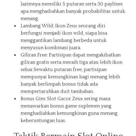
lazimnya memiliki 5 putaran serta 30 paylines
apa menghadiahkan banyak probabilitas untuk
menang.
Lambang Wild: Ikon Zeus seorang diri
berfungsi menjadi ikon wild, siapa bisa
menggantikan lambang berbeda untuk
menyusun kombinasi juara.
Giliran Free: Partisipan dapat mengakibatkan
giliran gratis serta meraih tiga atau lebih ikon
sebar.Sewaktu putaran free, partisipan
mempunyai kemungkinan bagi menang lebih
banyak berlimpah bonus tidak ada
mempertaruhkan duit tambahan.
Bonus Gim: Slot Gacor Zeus sering masa
menawarkan bonus game suplemen yang
menghadiahkan kemungkinan guna menang
keberuntungan luas.