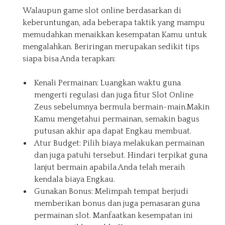
Walaupun game slot online berdasarkan di
keberuntungan, ada beberapa taktik yang mampu
memudahkan menaikkan kesempatan Kamu untuk
mengalahkan. Beriringan merupakan sedikit tips
siapa bisa Anda terapkan:
Kenali Permainan: Luangkan waktu guna
mengerti regulasi dan juga fitur Slot Online
Zeus sebelumnya bermula bermain-main.Makin
Kamu mengetahui permainan, semakin bagus
putusan akhir apa dapat Engkau membuat.
Atur Budget: Pilih biaya melakukan permainan
dan juga patuhi tersebut. Hindari terpikat guna
lanjut bermain apabila Anda telah meraih
kendala biaya Engkau.
Gunakan Bonus: Melimpah tempat berjudi
memberikan bonus dan juga pemasaran guna
permainan slot. Manfaatkan kesempatan ini