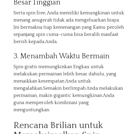
Besar Tinggian
Serta spin free, Anda memiliki kemungkinan untuk
menang anugerah tidak ada mengeluarkan biaya.
Ini bermakna tiap kemenangan yang Kamu peroleh
sepanjang spin cuma-cuma bisa beralih manfaat
bersih kepada Anda.
3. Menambah Waktu Bermain
Spin gratis memungkinkan Engkau untuk
melakukan permainan lebih besar dahulu, yang
menaikkan kesempatan Anda untuk
mengalahkan.Semakin berlimpah Anda melakukan
permainan, makin gigantic kemungkinan Anda
guna memperoleh kombinasi yang
menguntungkan.
Rencana Brilian untuk