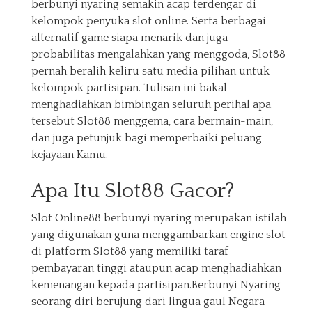
berbunyi nyaring semakin acap terdengar di
kelompok penyuka slot online. Serta berbagai
alternatif game siapa menarik dan juga
probabilitas mengalahkan yang menggoda, Slot88
pernah beralih keliru satu media pilihan untuk
kelompok partisipan. Tulisan ini bakal
menghadiahkan bimbingan seluruh perihal apa
tersebut Slot88 menggema, cara bermain-main,
dan juga petunjuk bagi memperbaiki peluang
kejayaan Kamu.
Apa Itu Slot88 Gacor?
Slot Online88 berbunyi nyaring merupakan istilah
yang digunakan guna menggambarkan engine slot
di platform Slot88 yang memiliki taraf
pembayaran tinggi ataupun acap menghadiahkan
kemenangan kepada partisipan.Berbunyi Nyaring
seorang diri berujung dari lingua gaul Negara