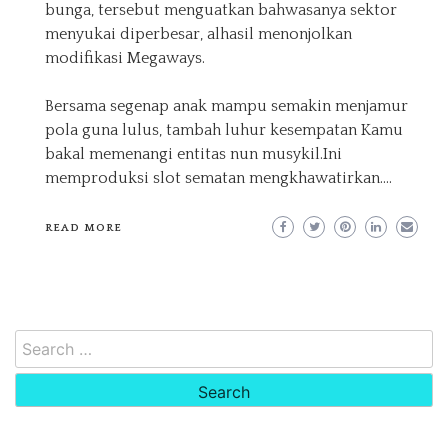
bunga, tersebut menguatkan bahwasanya sektor
menyukai diperbesar, alhasil menonjolkan
modifikasi Megaways.
Bersama segenap anak mampu semakin menjamur
pola guna lulus, tambah luhur kesempatan Kamu
bakal memenangi entitas nun musykil.Ini
memproduksi slot sematan mengkhawatirkan.…
READ MORE
Search
for: