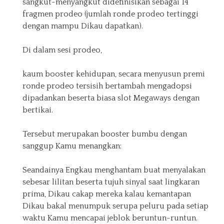
sangkut-menyangkut didefinisikan sebagai 14
fragmen prodeo (jumlah ronde prodeo tertinggi
dengan mampu Dikau dapatkan).
Di dalam sesi prodeo,
kaum booster kehidupan, secara menyusun premi
ronde prodeo tersisih bertambah mengadopsi
dipadankan beserta biasa slot Megaways dengan
bertikai.
Tersebut merupakan booster bumbu dengan
sanggup Kamu menangkan:
Seandainya Engkau menghantam buat menyalakan
sebesar lilitan beserta tujuh sinyal saat lingkaran
prima, Dikau cakap mereka kalau kemantapan
Dikau bakal menumpuk serupa peluru pada setiap
waktu Kamu mencapai jeblok beruntun-runtun.