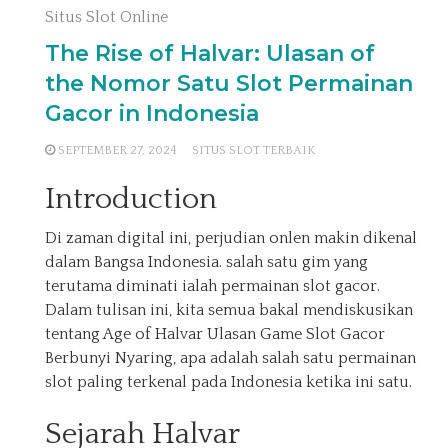
Situs Slot Online
The Rise of Halvar: Ulasan of
the Nomor Satu Slot Permainan
Gacor in Indonesia
SEPTEMBER 27, 2024
SITUS SLOT TERBAIK
Introduction
Di zaman digital ini, perjudian onlen makin dikenal
dalam Bangsa Indonesia. salah satu gim yang
terutama diminati ialah permainan slot gacor.
Dalam tulisan ini, kita semua bakal mendiskusikan
tentang Age of Halvar Ulasan Game Slot Gacor
Berbunyi Nyaring, apa adalah salah satu permainan
slot paling terkenal pada Indonesia ketika ini satu.
Sejarah Halvar