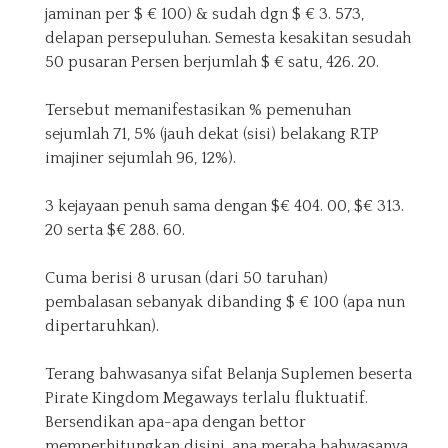
jaminan per $ € 100) & sudah dgn $ € 3. 573,
delapan persepuluhan. Semesta kesakitan sesudah
50 pusaran Persen berjumlah $ € satu, 426. 20.
Tersebut memanifestasikan % pemenuhan
sejumlah 71, 5% (jauh dekat (sisi) belakang RTP
imajiner sejumlah 96, 12%).
3 kejayaan penuh sama dengan $€ 404. 00, $€ 313.
20 serta $€ 288. 60.
Cuma berisi 8 urusan (dari 50 taruhan)
pembalasan sebanyak dibanding $ € 100 (apa nun
dipertaruhkan).
Terang bahwasanya sifat Belanja Suplemen beserta
Pirate Kingdom Megaways terlalu fluktuatif.
Bersendikan apa-apa dengan bettor
memperhitungkan disini, ana meraba bahwasanya