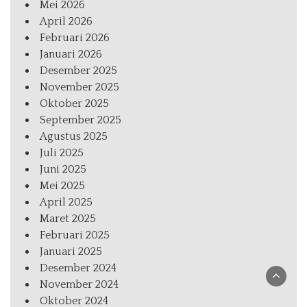
Mei 2026
April 2026
Februari 2026
Januari 2026
Desember 2025
November 2025
Oktober 2025
September 2025
Agustus 2025
Juli 2025
Juni 2025
Mei 2025
April 2025
Maret 2025
Februari 2025
Januari 2025
Desember 2024
November 2024
Oktober 2024