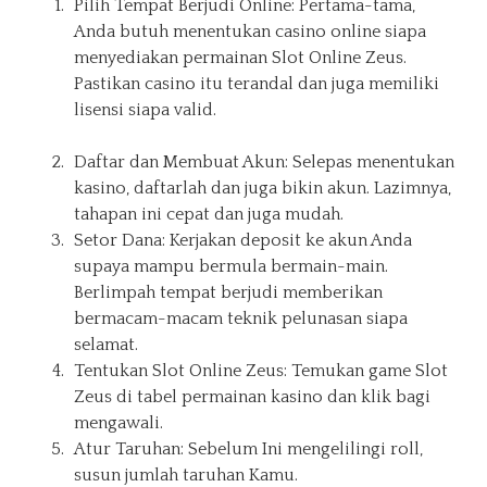
Pilih Tempat Berjudi Online: Pertama-tama,
Anda butuh menentukan casino online siapa
menyediakan permainan Slot Online Zeus.
Pastikan casino itu terandal dan juga memiliki
lisensi siapa valid.
Daftar dan Membuat Akun: Selepas menentukan
kasino, daftarlah dan juga bikin akun. Lazimnya,
tahapan ini cepat dan juga mudah.
Setor Dana: Kerjakan deposit ke akun Anda
supaya mampu bermula bermain-main.
Berlimpah tempat berjudi memberikan
bermacam-macam teknik pelunasan siapa
selamat.
Tentukan Slot Online Zeus: Temukan game Slot
Zeus di tabel permainan kasino dan klik bagi
mengawali.
Atur Taruhan: Sebelum Ini mengelilingi roll,
susun jumlah taruhan Kamu.