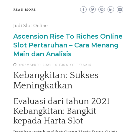
READ MORE
Judi Slot Online
Ascension Rise To Riches Online
Slot Pertaruhan – Cara Menang
Main dan Analisis
DESEMBER 10, 2023
SITUS SLOT TERBAIK
Kebangkitan: Sukses
Meningkatkan
Evaluasi dari tahun 2021
Kebangkitan: Bangkit
kepada Harta Slot