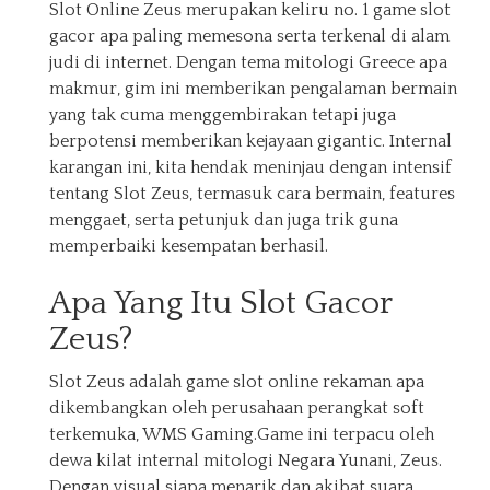
Slot Online Zeus merupakan keliru no. 1 game slot
gacor apa paling memesona serta terkenal di alam
judi di internet. Dengan tema mitologi Greece apa
makmur, gim ini memberikan pengalaman bermain
yang tak cuma menggembirakan tetapi juga
berpotensi memberikan kejayaan gigantic. Internal
karangan ini, kita hendak meninjau dengan intensif
tentang Slot Zeus, termasuk cara bermain, features
menggaet, serta petunjuk dan juga trik guna
memperbaiki kesempatan berhasil.
Apa Yang Itu Slot Gacor
Zeus?
Slot Zeus adalah game slot online rekaman apa
dikembangkan oleh perusahaan perangkat soft
terkemuka, WMS Gaming.Game ini terpacu oleh
dewa kilat internal mitologi Negara Yunani, Zeus.
Dengan visual siapa menarik dan akibat suara