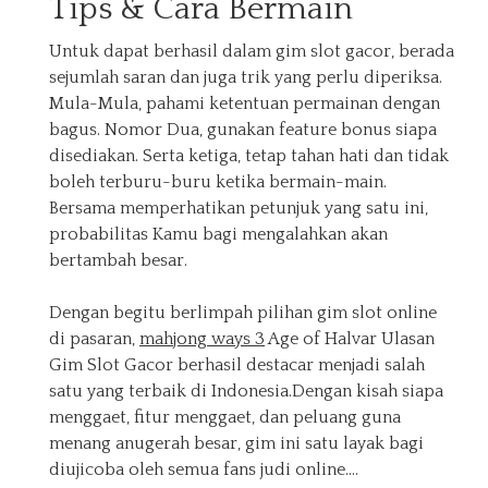
Tips & Cara Bermain
Untuk dapat berhasil dalam gim slot gacor, berada
sejumlah saran dan juga trik yang perlu diperiksa.
Mula-Mula, pahami ketentuan permainan dengan
bagus. Nomor Dua, gunakan feature bonus siapa
disediakan. Serta ketiga, tetap tahan hati dan tidak
boleh terburu-buru ketika bermain-main.
Bersama memperhatikan petunjuk yang satu ini,
probabilitas Kamu bagi mengalahkan akan
bertambah besar.
Dengan begitu berlimpah pilihan gim slot online
di pasaran,
mahjong ways 3
Age of Halvar Ulasan
Gim Slot Gacor berhasil destacar menjadi salah
satu yang terbaik di Indonesia.Dengan kisah siapa
menggaet, fitur menggaet, dan peluang guna
menang anugerah besar, gim ini satu layak bagi
diujicoba oleh semua fans judi online.…