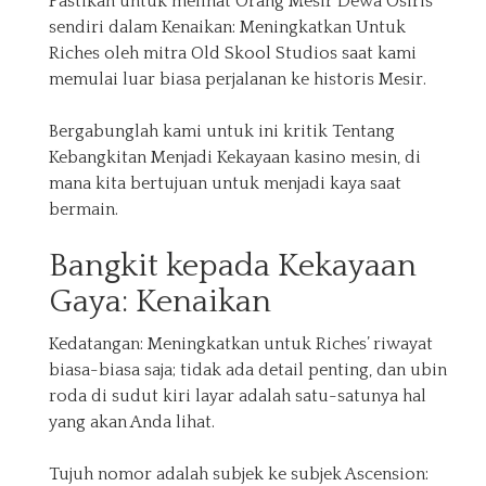
Pastikan untuk melihat Orang Mesir Dewa Osiris
sendiri dalam Kenaikan: Meningkatkan Untuk
Riches oleh mitra Old Skool Studios saat kami
memulai luar biasa perjalanan ke historis Mesir.
Bergabunglah kami untuk ini kritik Tentang
Kebangkitan Menjadi Kekayaan kasino mesin, di
mana kita bertujuan untuk menjadi kaya saat
bermain.
Bangkit kepada Kekayaan
Gaya: Kenaikan
Kedatangan: Meningkatkan untuk Riches’ riwayat
biasa-biasa saja; tidak ada detail penting, dan ubin
roda di sudut kiri layar adalah satu-satunya hal
yang akan Anda lihat.
Tujuh nomor adalah subjek ke subjek Ascension: