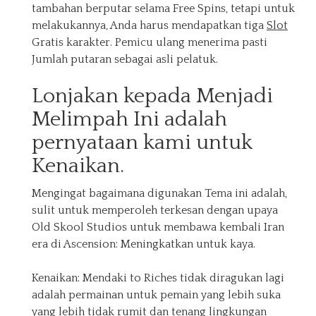
tambahan berputar selama Free Spins, tetapi untuk
melakukannya, Anda harus mendapatkan tiga
Slot
Gratis karakter. Pemicu ulang menerima pasti
Jumlah putaran sebagai asli pelatuk.
Lonjakan kepada Menjadi
Melimpah Ini adalah
pernyataan kami untuk
Kenaikan.
Mengingat bagaimana digunakan Tema ini adalah,
sulit untuk memperoleh terkesan dengan upaya
Old Skool Studios untuk membawa kembali Iran
era di Ascension: Meningkatkan untuk kaya.
Kenaikan: Mendaki to Riches tidak diragukan lagi
adalah permainan untuk pemain yang lebih suka
yang lebih tidak rumit dan tenang lingkungan