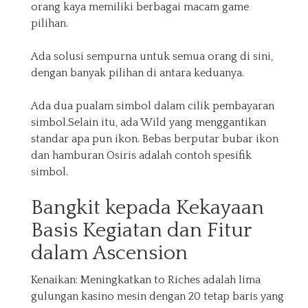
orang kaya memiliki berbagai macam game
pilihan.
Ada solusi sempurna untuk semua orang di sini,
dengan banyak pilihan di antara keduanya.
Ada dua pualam simbol dalam cilik pembayaran
simbol.Selain itu, ada Wild yang menggantikan
standar apa pun ikon. Bebas berputar bubar ikon
dan hamburan Osiris adalah contoh spesifik
simbol.
Bangkit kepada Kekayaan
Basis Kegiatan dan Fitur
dalam Ascension
Kenaikan: Meningkatkan to Riches adalah lima
gulungan kasino mesin dengan 20 tetap baris yang