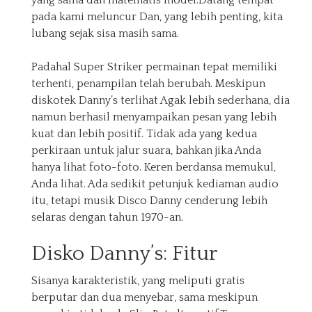
yang sama dan matematis model.Datang tempat
pada kami meluncur Dan, yang lebih penting, kita
lubang sejak sisa masih sama.
Padahal Super Striker permainan tepat memiliki
terhenti, penampilan telah berubah. Meskipun
diskotek Danny’s terlihat Agak lebih sederhana, dia
namun berhasil menyampaikan pesan yang lebih
kuat dan lebih positif. Tidak ada yang kedua
perkiraan untuk jalur suara, bahkan jika Anda
hanya lihat foto-foto. Keren berdansa memukul,
Anda lihat. Ada sedikit petunjuk kediaman audio
itu, tetapi musik Disco Danny cenderung lebih
selaras dengan tahun 1970-an.
Disko Danny’s: Fitur
Sisanya karakteristik, yang meliputi gratis
berputar dan dua menyebar, sama meskipun