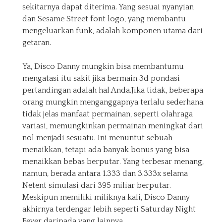
sekitarnya dapat diterima. Yang sesuai nyanyian
dan Sesame Street font logo, yang membantu
mengeluarkan funk, adalah komponen utama dari
getaran.
Ya, Disco Danny mungkin bisa membantumu
mengatasi itu sakit jika bermain 3d pondasi
pertandingan adalah hal Anda.Jika tidak, beberapa
orang mungkin menganggapnya terlalu sederhana.
tidak jelas manfaat permainan, seperti olahraga
variasi, memungkinkan permainan meningkat dari
nol menjadi sesuatu. Ini menuntut sebuah
menaikkan, tetapi ada banyak bonus yang bisa
menaikkan bebas berputar. Yang terbesar menang,
namun, berada antara 1.333 dan 3.333x selama
Netent simulasi dari 395 miliar berputar.
Meskipun memiliki miliknya kali, Disco Danny
akhirnya terdengar lebih seperti Saturday Night
Fever daripada yang lainnya.