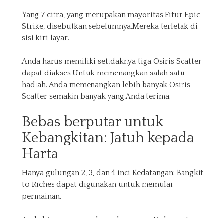
Yang 7 citra, yang merupakan mayoritas Fitur Epic
Strike, disebutkan sebelumnya.Mereka terletak di
sisi kiri layar.
Anda harus memiliki setidaknya tiga Osiris Scatter
dapat diakses Untuk memenangkan salah satu
hadiah. Anda memenangkan lebih banyak Osiris
Scatter semakin banyak yang Anda terima.
Bebas berputar untuk
Kebangkitan: Jatuh kepada
Harta
Hanya gulungan 2, 3, dan 4 inci Kedatangan: Bangkit
to Riches dapat digunakan untuk memulai
permainan.