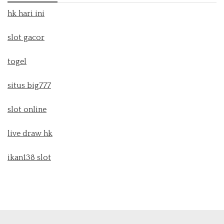
hk hari ini
slot gacor
togel
situs big777
slot online
live draw hk
ikan138 slot