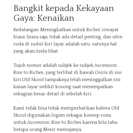
Bangkit kepada Kekayaan
Gaya: Kenaikan
Kedatangan: Meningkatkan untuk Riches’ riwayat
biasa-biasa saja; tidak ada detail penting, dan ubin
roda di sudut kiri layar adalah satu-satunya hal
yang akan Anda lihat.
Tujuh nomor adalah subjek ke subjek Ascension:
Rise to Riches, yang terlihat di bawah Osiris di sisi
kiri.Old Skool tampaknya telah meninggalkan sisi
kanan layar sedikit kosong saat menempatkan
sebagian besar detail di sebelah kiri.
Kami tidak bisa tidak memperhatikan bahwa Old
Skool digunakan logam sebagai konsep rona
untuk Ascension: Rise to Riches karena kita tahu
betapa orang Mesir memujanya.