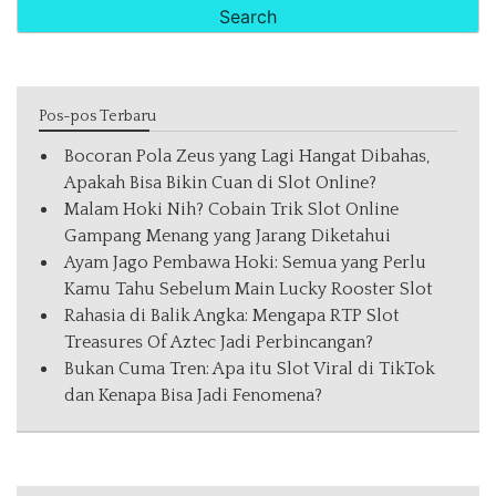
Pos-pos Terbaru
Bocoran Pola Zeus yang Lagi Hangat Dibahas,
Apakah Bisa Bikin Cuan di Slot Online?
Malam Hoki Nih? Cobain Trik Slot Online
Gampang Menang yang Jarang Diketahui
Ayam Jago Pembawa Hoki: Semua yang Perlu
Kamu Tahu Sebelum Main Lucky Rooster Slot
Rahasia di Balik Angka: Mengapa RTP Slot
Treasures Of Aztec Jadi Perbincangan?
Bukan Cuma Tren: Apa itu Slot Viral di TikTok
dan Kenapa Bisa Jadi Fenomena?