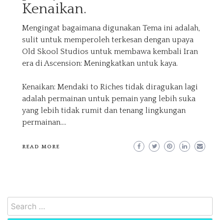
Kenaikan.
Mengingat bagaimana digunakan Tema ini adalah,
sulit untuk memperoleh terkesan dengan upaya
Old Skool Studios untuk membawa kembali Iran
era di Ascension: Meningkatkan untuk kaya.
Kenaikan: Mendaki to Riches tidak diragukan lagi
adalah permainan untuk pemain yang lebih suka
yang lebih tidak rumit dan tenang lingkungan
permainan.…
READ MORE
Search
for: