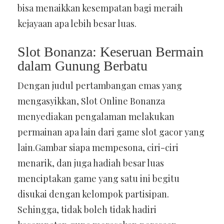
bisa menaikkan kesempatan bagi meraih
kejayaan apa lebih besar luas.
Slot Bonanza: Keseruan Bermain
dalam Gunung Berbatu
Dengan judul pertambangan emas yang
mengasyikkan, Slot Online Bonanza
menyediakan pengalaman melakukan
permainan apa lain dari game slot gacor yang
lain.Gambar siapa mempesona, ciri-ciri
menarik, dan juga hadiah besar luas
menciptakan game yang satu ini begitu
disukai dengan kelompok partisipan.
Sehingga, tidak boleh tidak hadiri