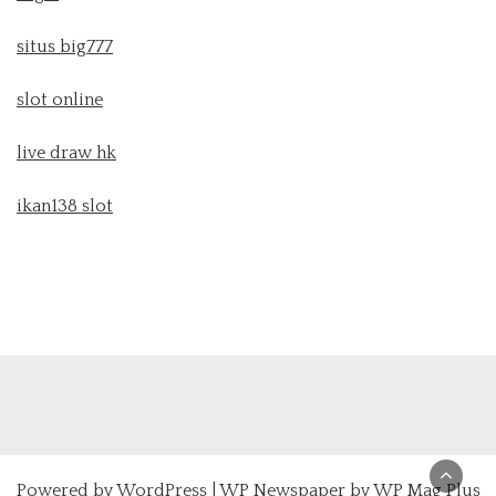
situs big777
slot online
live draw hk
ikan138 slot
Powered by
WordPress
|
WP Newspaper by WP Mag Plus