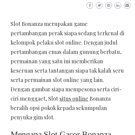
Slot Bonanza merupakan game
pertambangan perak siapa sedang terkenal di
kelompok pelaku slot online. Dengan judul
pertambangan emas dalam gunung berbatu,
permainan yang satu ini memberikan
keseruan serta tantangan siapa tak kalah seru
serta permainan slot online yang lain.
Dengan gambar siapa mempesona serta ciri-
ciri menggaet, Slot
situs online
Bonanza
beralih opsi pokok kepada sekumpulan
penyuka gim slot.
Mengapa Slot Gacor Bonanza