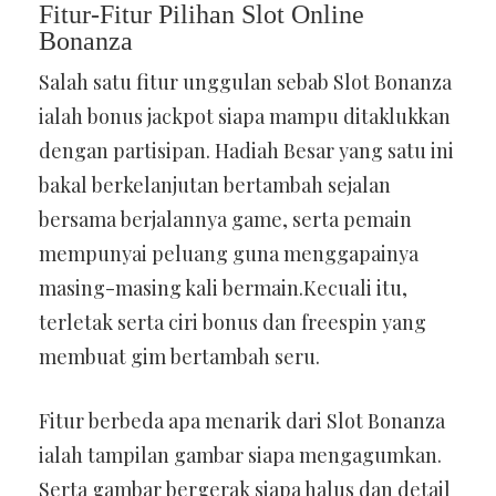
Fitur-Fitur Pilihan Slot Online
Bonanza
Salah satu fitur unggulan sebab Slot Bonanza
ialah bonus jackpot siapa mampu ditaklukkan
dengan partisipan. Hadiah Besar yang satu ini
bakal berkelanjutan bertambah sejalan
bersama berjalannya game, serta pemain
mempunyai peluang guna menggapainya
masing-masing kali bermain.Kecuali itu,
terletak serta ciri bonus dan freespin yang
membuat gim bertambah seru.
Fitur berbeda apa menarik dari Slot Bonanza
ialah tampilan gambar siapa mengagumkan.
Serta gambar bergerak siapa halus dan detail