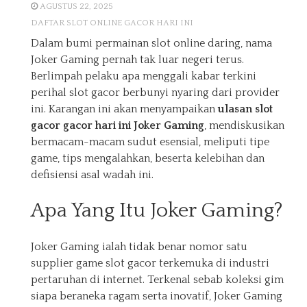
AGUSTUS 22, 2025
DAFTAR SLOT ONLINE GACOR HARI INI
Dalam bumi permainan slot online daring, nama
Joker Gaming pernah tak luar negeri terus.
Berlimpah pelaku apa menggali kabar terkini
perihal slot gacor berbunyi nyaring dari provider
ini. Karangan ini akan menyampaikan
ulasan slot
gacor gacor hari ini Joker Gaming
, mendiskusikan
bermacam-macam sudut esensial, meliputi tipe
game, tips mengalahkan, beserta kelebihan dan
defisiensi asal wadah ini.
Apa Yang Itu Joker Gaming?
Joker Gaming ialah tidak benar nomor satu
supplier game slot gacor terkemuka di industri
pertaruhan di internet. Terkenal sebab koleksi gim
siapa beraneka ragam serta inovatif, Joker Gaming