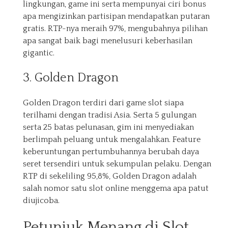
lingkungan, game ini serta mempunyai ciri bonus
apa mengizinkan partisipan mendapatkan putaran
gratis. RTP-nya meraih 97%, mengubahnya pilihan
apa sangat baik bagi menelusuri keberhasilan
gigantic.
3. Golden Dragon
Golden Dragon terdiri dari game slot siapa
terilhami dengan tradisi Asia. Serta 5 gulungan
serta 25 batas pelunasan, gim ini menyediakan
berlimpah peluang untuk mengalahkan. Feature
keberuntungan pertumbuhannya berubah daya
seret tersendiri untuk sekumpulan pelaku. Dengan
RTP di sekeliling 95,8%, Golden Dragon adalah
salah nomor satu slot online menggema apa patut
diujicoba.
Petunjuk Menang di Slot