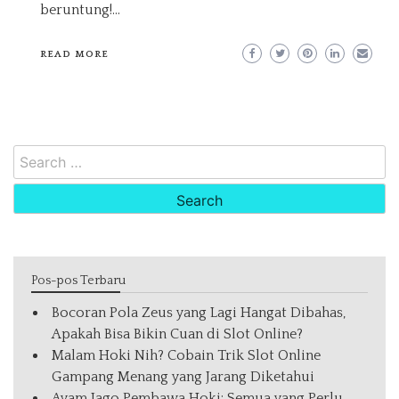
beruntung!…
READ MORE
Search
for:
Pos-pos Terbaru
Bocoran Pola Zeus yang Lagi Hangat Dibahas,
Apakah Bisa Bikin Cuan di Slot Online?
Malam Hoki Nih? Cobain Trik Slot Online
Gampang Menang yang Jarang Diketahui
Ayam Jago Pembawa Hoki: Semua yang Perlu