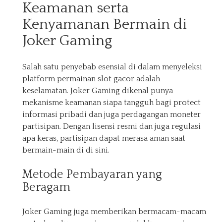
Keamanan serta
Kenyamanan Bermain di
Joker Gaming
Salah satu penyebab esensial di dalam menyeleksi
platform permainan slot gacor adalah
keselamatan. Joker Gaming dikenal punya
mekanisme keamanan siapa tangguh bagi protect
informasi pribadi dan juga perdagangan moneter
partisipan. Dengan lisensi resmi dan juga regulasi
apa keras, partisipan dapat merasa aman saat
bermain-main di di sini.
Metode Pembayaran yang
Beragam
Joker Gaming juga memberikan bermacam-macam