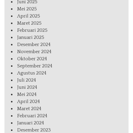
Juni 2025
Mei 2025
April 2025
Maret 2025
Februari 2025
Januari 2025
Desember 2024
November 2024
Oktober 2024
September 2024
Agustus 2024
Juli 2024
Juni 2024
Mei 2024
April 2024
Maret 2024
Februari 2024
Januari 2024
Desember 2023