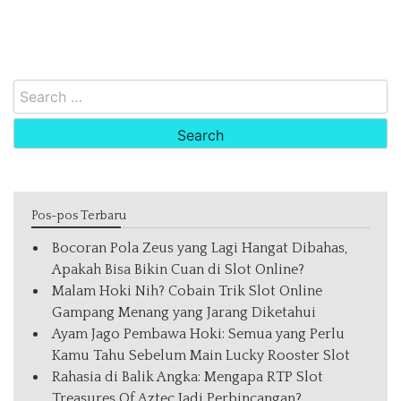
Search
for:
Pos-pos Terbaru
Bocoran Pola Zeus yang Lagi Hangat Dibahas,
Apakah Bisa Bikin Cuan di Slot Online?
Malam Hoki Nih? Cobain Trik Slot Online
Gampang Menang yang Jarang Diketahui
Ayam Jago Pembawa Hoki: Semua yang Perlu
Kamu Tahu Sebelum Main Lucky Rooster Slot
Rahasia di Balik Angka: Mengapa RTP Slot
Treasures Of Aztec Jadi Perbincangan?