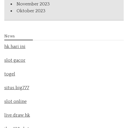
November 2023
Oktober 2023
News
hk hari ini
slot gacor
togel
situs big777
slot online
live draw hk