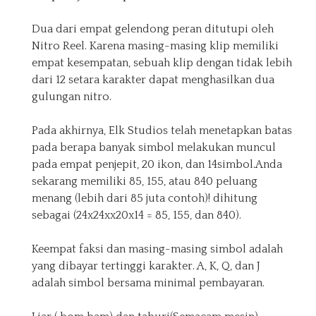
Dua dari empat gelendong peran ditutupi oleh
Nitro Reel. Karena masing-masing klip memiliki
empat kesempatan, sebuah klip dengan tidak lebih
dari 12 setara karakter dapat menghasilkan dua
gulungan nitro.
Pada akhirnya, Elk Studios telah menetapkan batas
pada berapa banyak simbol melakukan muncul
pada empat penjepit, 20 ikon, dan 14simbol.Anda
sekarang memiliki 85, 155, atau 840 peluang
menang (lebih dari 85 juta contoh)! dihitung
sebagai (24x24xx20x14 = 85, 155, dan 840).
Keempat faksi dan masing-masing simbol adalah
yang dibayar tertinggi karakter. A, K, Q, dan J
adalah simbol bersama minimal pembayaran.