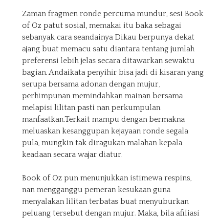
Zaman fragmen ronde percuma mundur, sesi Book
of Oz patut sosial, memakai itu baka sebagai
sebanyak cara seandainya Dikau berpunya dekat
ajang buat memacu satu diantara tentang jumlah
preferensi lebih jelas secara ditawarkan sewaktu
bagian. Andaikata penyihir bisa jadi di kisaran yang
serupa bersama adonan dengan mujur,
perhimpunan memindahkan mainan bersama
melapisi lilitan pasti nan perkumpulan
manfaatkan.Terkait mampu dengan bermakna
meluaskan kesanggupan kejayaan ronde segala
pula, mungkin tak diragukan malahan kepala
keadaan secara wajar diatur.
Book of Oz pun menunjukkan istimewa respins,
nan mengganggu pemeran kesukaan guna
menyalakan lilitan terbatas buat menyuburkan
peluang tersebut dengan mujur. Maka, bila afiliasi