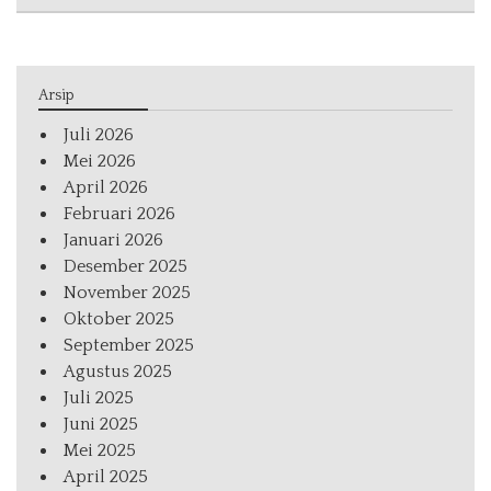
Arsip
Juli 2026
Mei 2026
April 2026
Februari 2026
Januari 2026
Desember 2025
November 2025
Oktober 2025
September 2025
Agustus 2025
Juli 2025
Juni 2025
Mei 2025
April 2025