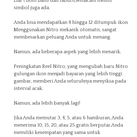
Liar ( bom bam) dan taburi(Semacam mesin)
simbol juga ada.
Anda bisa mendapatkan 4 hingga 12 ditumpuk ikon
Menggunakan Nitro mekanik otomatis, sangat
membesarkan peluang Anda untuk menang.
Namun, ada beberapa aspek yang lebih menarik.
Peningkatan Reel Nitro, yang mengubah baru Nitro
gulungan ikon menjadi bayaran yang lebih tinggi
gambar, memberi Anda seluruhnya menyiksa pada
interval acak.
Namun, ada lebih banyak lagi!
Jika Anda memutar 3, 4, 5, atau 6 hamburan, Anda
menerima 10, 15, 20, atau 25 gratis berputar.Anda
memiliki kesempatan yang sama untuk