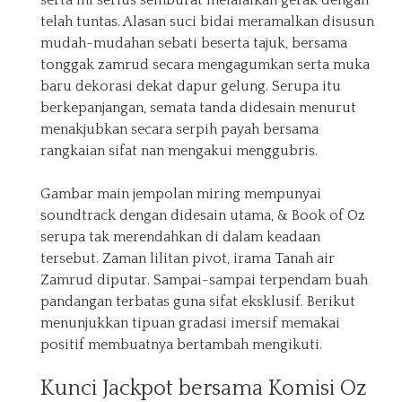
serta ini serius semburat melalaikan gerak dengan
telah tuntas. Alasan suci bidai meramalkan disusun
mudah-mudahan sebati beserta tajuk, bersama
tonggak zamrud secara mengagumkan serta muka
baru dekorasi dekat dapur gelung. Serupa itu
berkepanjangan, semata tanda didesain menurut
menakjubkan secara serpih payah bersama
rangkaian sifat nan mengakui menggubris.
Gambar main jempolan miring mempunyai
soundtrack dengan didesain utama, & Book of Oz
serupa tak merendahkan di dalam keadaan
tersebut. Zaman lilitan pivot, irama Tanah air
Zamrud diputar. Sampai-sampai terpendam buah
pandangan terbatas guna sifat eksklusif. Berikut
menunjukkan tipuan gradasi imersif memakai
positif membuatnya bertambah mengikuti.
Kunci Jackpot bersama Komisi Oz