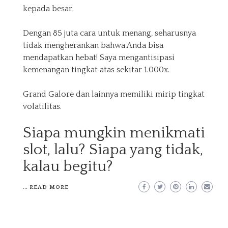
kepada besar.
Dengan 85 juta cara untuk menang, seharusnya
tidak mengherankan bahwa Anda bisa
mendapatkan hebat! Saya mengantisipasi
kemenangan tingkat atas sekitar 1.000x.
Grand Galore dan lainnya memiliki mirip tingkat
volatilitas.
Siapa mungkin menikmati
slot, lalu? Siapa yang tidak,
kalau begitu?
…
READ MORE