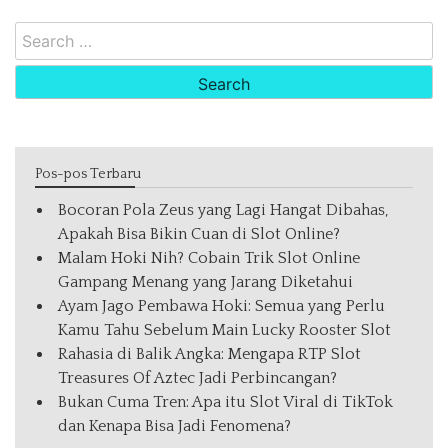
Search
for:
Pos-pos Terbaru
Bocoran Pola Zeus yang Lagi Hangat Dibahas,
Apakah Bisa Bikin Cuan di Slot Online?
Malam Hoki Nih? Cobain Trik Slot Online
Gampang Menang yang Jarang Diketahui
Ayam Jago Pembawa Hoki: Semua yang Perlu
Kamu Tahu Sebelum Main Lucky Rooster Slot
Rahasia di Balik Angka: Mengapa RTP Slot
Treasures Of Aztec Jadi Perbincangan?
Bukan Cuma Tren: Apa itu Slot Viral di TikTok
dan Kenapa Bisa Jadi Fenomena?