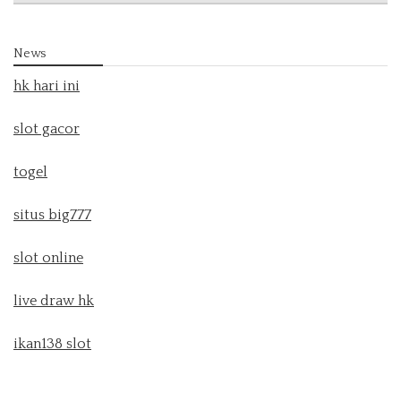
News
hk hari ini
slot gacor
togel
situs big777
slot online
live draw hk
ikan138 slot