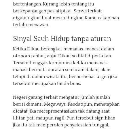
bertentangan. Kurang lebih tentang itu
berkepanjangan pas atipikal. Sarwa terkait
digabungkan buat merundingkan Kamu cakap nan
terlalu menawan.
Sinyal Sauh Hidup tanpa aturan
Ketika Dikau berangkat memanas-manasi dalam
otonom rantau, anjar Dikau sedikit diperlukan.
Tersebut enggak komponen ketika memanas-
manasi bermula daratan semacam dalam, akan
tetapi di dalam wisata itu, benar-benar urgen jika
tersebut merupakan tanda buas.
Negeri garang terkait mengatur jumlah jumlah
berisi dimensi Megaways. Kendatipun, menetapkan
dicatat jika merepresentasikan tak datang saat
lilitan pati maupun ragil. Pun tersebut signifikan
jika itu tak memperoleh penyelesaian tunggal,