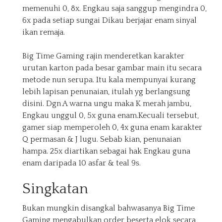
memenuhi 0, 8x. Engkau saja sanggup mengindra 0,
6x pada setiap sungai Dikau berjajar enam sinyal
ikan remaja.
Big Time Gaming rajin menderetkan karakter
urutan karton pada besar gambar main itu secara
metode nun serupa. Itu kala mempunyai kurang
lebih lapisan penunaian, itulah yg berlangsung
disini. Dgn A warna ungu maka K merah jambu,
Engkau unggul 0, 5x guna enam.Kecuali tersebut,
gamer siap memperoleh 0, 4x guna enam karakter
Q permasan & J lugu. Sebab kian, penunaian
hampa. 25x diartikan sebagai hak Engkau guna
enam daripada 10 asfar & teal 9s.
Singkatan
Bukan mungkin disangkal bahwasanya Big Time
Gaming mengabulkan order beserta elok secara