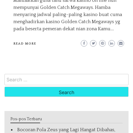
Manfaatkan guna tahu sarwa kasino on line nun
mempunyai Golden Catch Megaways. Hamba
menyaring jadwal paling-paling kasino buat cuma
menghadirkan kasino Golden Catch Megaways yg
pada beserta pemeran dekat nian zona Kamu.…
READ MORE
Search
for:
Pos-pos Terbaru
Bocoran Pola Zeus yang Lagi Hangat Dibahas,