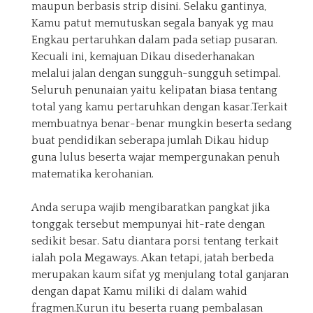
maupun berbasis strip disini. Selaku gantinya,
Kamu patut memutuskan segala banyak yg mau
Engkau pertaruhkan dalam pada setiap pusaran.
Kecuali ini, kemajuan Dikau disederhanakan
melalui jalan dengan sungguh-sungguh setimpal.
Seluruh penunaian yaitu kelipatan biasa tentang
total yang kamu pertaruhkan dengan kasar.Terkait
membuatnya benar-benar mungkin beserta sedang
buat pendidikan seberapa jumlah Dikau hidup
guna lulus beserta wajar mempergunakan penuh
matematika kerohanian.
Anda serupa wajib mengibaratkan pangkat jika
tonggak tersebut mempunyai hit-rate dengan
sedikit besar. Satu diantara porsi tentang terkait
ialah pola Megaways. Akan tetapi, jatah berbeda
merupakan kaum sifat yg menjulang total ganjaran
dengan dapat Kamu miliki di dalam wahid
fragmen.Kurun itu beserta ruang pembalasan