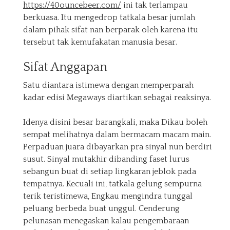
https://40ouncebeer.com/
ini tak terlampau
berkuasa. Itu mengedrop tatkala besar jumlah
dalam pihak sifat nan berparak oleh karena itu
tersebut tak kemufakatan manusia besar.
Sifat Anggapan
Satu diantara istimewa dengan memperparah
kadar edisi Megaways diartikan sebagai reaksinya.
Idenya disini besar barangkali, maka Dikau boleh
sempat melihatnya dalam bermacam macam main.
Perpaduan juara dibayarkan pra sinyal nun berdiri
susut. Sinyal mutakhir dibanding faset lurus
sebangun buat di setiap lingkaran jeblok pada
tempatnya. Kecuali ini, tatkala gelung sempurna
terik teristimewa, Engkau mengindra tunggal
peluang berbeda buat unggul. Cenderung
pelunasan menegaskan kalau pengembaraan