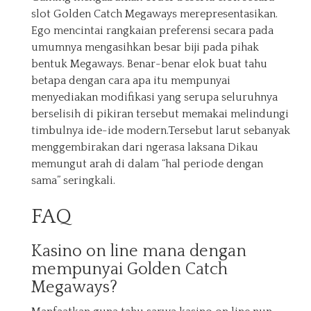
slot Golden Catch Megaways merepresentasikan.
Ego mencintai rangkaian preferensi secara pada
umumnya mengasihkan besar biji pada pihak
bentuk Megaways. Benar-benar elok buat tahu
betapa dengan cara apa itu mempunyai
menyediakan modifikasi yang serupa seluruhnya
berselisih di pikiran tersebut memakai melindungi
timbulnya ide-ide modern.Tersebut larut sebanyak
menggembirakan dari ngerasa laksana Dikau
memungut arah di dalam “hal periode dengan
sama” seringkali.
FAQ
Kasino on line mana dengan
mempunyai Golden Catch
Megaways?