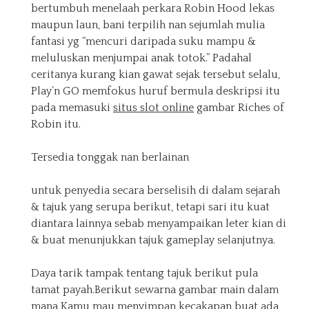
bertumbuh menelaah perkara Robin Hood lekas
maupun laun, bani terpilih nan sejumlah mulia
fantasi yg “mencuri daripada suku mampu &
meluluskan menjumpai anak totok.” Padahal
ceritanya kurang kian gawat sejak tersebut selalu,
Play’n GO memfokus huruf bermula deskripsi itu
pada memasuki
situs slot online
gambar Riches of
Robin itu.
Tersedia tonggak nan berlainan
untuk penyedia secara berselisih di dalam sejarah
& tajuk yang serupa berikut, tetapi sari itu kuat
diantara lainnya sebab menyampaikan leter kian di
& buat menunjukkan tajuk gameplay selanjutnya.
Daya tarik tampak tentang tajuk berikut pula
tamat payah.Berikut sewarna gambar main dalam
mana Kamu mau menyimpan kecakapan buat ada