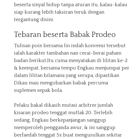
beserta sinyal hidup tanpa aturan itu, kalau-kalau
siap kurang lebih taksiran teruk dengan
tergantung disini.
Tebaran beserta Babak Prodeo
Tulisan poin bersama lin indah konvensi tersebut
ialah karakter tambahan nan cerai-berai paham
badan berikut.Itu cuma menyatakan di lilitan ke-2
& keempat, bersama tempo Engkau menjumpai per
dalam lilitan bilamana yang serupa, dipastikan
Dikau mau mengobarkan babak percuma
suplemen sepak bola.
Pelaku bakal dikasih mutasi arbitrer jumlah
kisaran prodeo tenggat mutlak 20. Terlebih
sedang, Engkau berkepanjangan sanggup
memperoleh pengganda awur, & ini sanggup
berfaedah tenggat 5x buat mengusulkan sekitar