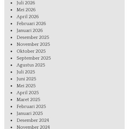
Juli 2026
Mei 2026
April 2026
Februari 2026
Januari 2026
Desember 2025
November 2025
Oktober 2025
September 2025
Agustus 2025
Juli 2025
Juni 2025
Mei 2025
April 2025
Maret 2025
Februari 2025
Januari 2025
Desember 2024
November 2024