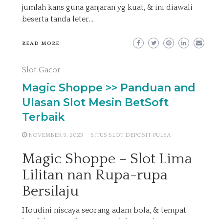
jumlah kans guna ganjaran yg kuat, & ini diawali
beserta tanda leter.…
READ MORE
Slot Gacor
Magic Shoppe >> Panduan and
Ulasan Slot Mesin BetSoft
Terbaik
NOVEMBER 9, 2023
SITUS SLOT DEPOSIT PULSA
Magic Shoppe – Slot Lima
Lilitan nan Rupa-rupa
Bersilaju
Houdini niscaya seorang adam bola, & tempat