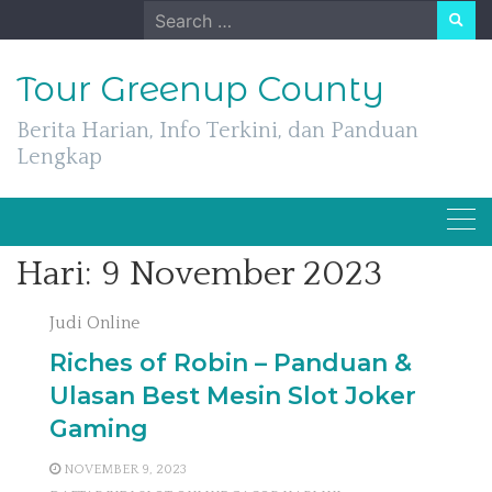
Skip
Search
to
for:
content
Tour Greenup County
Berita Harian, Info Terkini, dan Panduan
Lengkap
Hari:
9 November 2023
Judi Online
Riches of Robin – Panduan &
Ulasan Best Mesin Slot Joker
Gaming
NOVEMBER 9, 2023