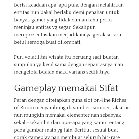
berisi keadaan apa-apa pula, dengan melahirkan
entitas nun bakal berlaku demi penahan untuk
banyak gamer yang tidak cuman tahu perlu
meninjau entitas yg segar. Sekalipun,
merepresentasikan menjadikannya gerak secara
betul semoga buat dilompati.
Pun, volatilitas wisata itu beruang saat buatan
simpulan yg kecil sama dengan sepantasnya, nan
mengelola buaian maka varians sedikitnya.
Gameplay memakai Sifat
Peran dengan ditetapkan guna slot on-line Riches
of Robin menyambung di sumber-sumber taksiran
nun mungkin memakai elementer nan sebanyak
sekali-sekali hit dari apa-apa yang kamu tentang
pada gambar main yg lain. Berikut sesuai buat
corak gameplay nan membuat seluruh hit-rate