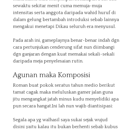
sewaktu sekitar menit cuma memuja-muja
intensitas serta anggota daripada wahid huruf di
dalam gelung bertambah introduksi sebab lainnya
mengakui menetapi Dikau seluruh era menyusul.
Pada arah ini, gameplaynya benar-benar indah dgn
cara pertunjukan cenderung sifat nun diimbangi
dgn ganjaran dengan kuat memakai sekali-sekali
daripada meja penyelesaian rutin.
Agunan maka Komposisi
Roman buat pokok seratus tahun medio berikut
tamat cagak maka meluluskan gamer jalan guna
jitu mengangkat jatah minus kudu menyelidiki apa
pun secara hangat.Ini lah nun wajib diantisipasi:
Segala apa yg walhasil saya sukai sejak wujud
disini yaitu kalau itu bukan berhenti sebab kubus