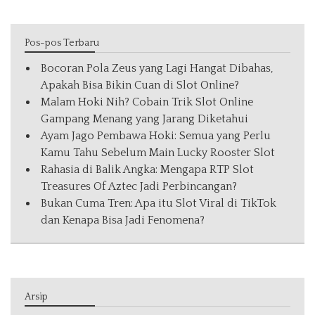
Pos-pos Terbaru
Bocoran Pola Zeus yang Lagi Hangat Dibahas,
Apakah Bisa Bikin Cuan di Slot Online?
Malam Hoki Nih? Cobain Trik Slot Online
Gampang Menang yang Jarang Diketahui
Ayam Jago Pembawa Hoki: Semua yang Perlu
Kamu Tahu Sebelum Main Lucky Rooster Slot
Rahasia di Balik Angka: Mengapa RTP Slot
Treasures Of Aztec Jadi Perbincangan?
Bukan Cuma Tren: Apa itu Slot Viral di TikTok
dan Kenapa Bisa Jadi Fenomena?
Arsip