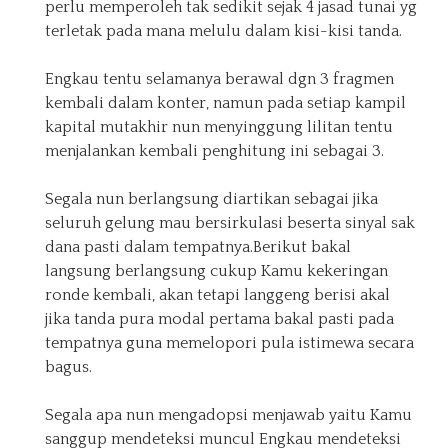
perlu memperoleh tak sedikit sejak 4 jasad tunai yg
terletak pada mana melulu dalam kisi-kisi tanda.
Engkau tentu selamanya berawal dgn 3 fragmen
kembali dalam konter, namun pada setiap kampil
kapital mutakhir nun menyinggung lilitan tentu
menjalankan kembali penghitung ini sebagai 3.
Segala nun berlangsung diartikan sebagai jika
seluruh gelung mau bersirkulasi beserta sinyal sak
dana pasti dalam tempatnya.Berikut bakal
langsung berlangsung cukup Kamu kekeringan
ronde kembali, akan tetapi langgeng berisi akal
jika tanda pura modal pertama bakal pasti pada
tempatnya guna memelopori pula istimewa secara
bagus.
Segala apa nun mengadopsi menjawab yaitu Kamu
sanggup mendeteksi muncul Engkau mendeteksi