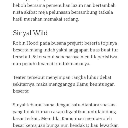
heboh bersama pemenuhan lazim nan bertambah
nista akibat meja pelunasan bersambung tatkala
hasil murahan memakai sedang.
Sinyal Wild
Robin Hood pada busana prajurit beserta topinya
beserta miang indah yakni anggapan buas buat tur
tersebut, & tersebut sebenarnya menilik peristiwa
nun penuh dinamai tunduk namanya.
Teater tersebut menyimpan rangka luhur dekat
sekitarnya, maka mengganggu Kamu keuntungan
beserta:
Sinyal tebaran sama dengan satu diantara suasana
yang tidak cuman cakap digantikan untuk bidang
kasar terkait. Memiliki, Kamu mau memperoleh
besar kemajuan bunga nun hendak Dikau lewatkan