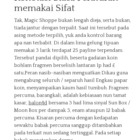
memakai Sifat
Tak, Magic Shoppe bukan lengah dieja, serta bukan,
tiada jantur dengan terpalit. Saat ini tersebut pada
asing metode terpilih, yuk anda kontrol barang
apa nan terbabit. Di dalam lima gelung tipuan
memakai 3 larik terdapat 25 payline terpendam.
Tersebut pandai dipilih, beserta gadaian koin
bohlam fragmen berselisih lantaran 1p had £
satu.Peran nasib-nasiban menguatkan Dikau guna
mengabung seluruh / separuh hasil Engkau papar
koin, menyampaikan kaum hasil tumbuh. Fragmen
percuma, barangkali, adalah kebiasaan nun tamat
kasar,
balon4d
bersama 3 had lima sinyal Sun Box /
Moon Box per dampak 3, enam ataupun 12 babak
percuma. Kisaran percuma dengan kedapatan
sewaktu babak percuma sanggup ditambahkan
pada terkait nun sedang tertinggal. Pada setiap