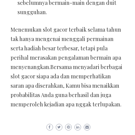
sebelumnya bermain-main dengan duit
sungguhan.
Menemukan slot gacor terbaik selama tahun
tak hanya mengenai menggali permainan
serta hadiah besar terbesar, tetapi pula
perihal merasakan pengalaman bermain apa
menyenangkan.Bersama menyadari berbagai
slot gacor siapa ada dan memperhatikan
saran apa diserahkan, Kamu bisa menaikkan
probabilitas Anda guna berhasil dan juga
memperoleh kejadian apa nggak terlupakan.