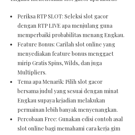
Periksa RTP SLOT: Seleksi slot gacor
dengan RTP LIVE apa menjulang guna
memperbaiki probabilitas menang Engkau.
Feature Bonus: Carilah slot online yang
menyediakan feature bonus menggaet
mirip Gratis Spins, Wilds, dan juga
Multipliers.
Tema apa Menarik: Pilih slot gacor
bersama judul yang sesuai dengan minat
Engkau supaya kejadian melakukan
permainan lebih banyak menyenangkan.
Percobaan Free: Gunakan edisi contoh asal
slot online bagi memahami cara kerja gim