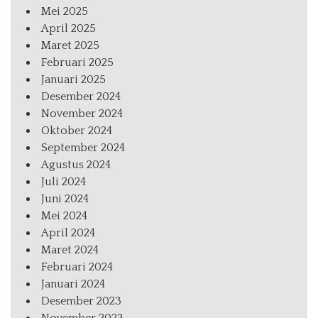
Mei 2025
April 2025
Maret 2025
Februari 2025
Januari 2025
Desember 2024
November 2024
Oktober 2024
September 2024
Agustus 2024
Juli 2024
Juni 2024
Mei 2024
April 2024
Maret 2024
Februari 2024
Januari 2024
Desember 2023
November 2023