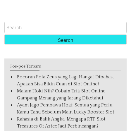
Search
for:
Pos-pos Terbaru
Bocoran Pola Zeus yang Lagi Hangat Dibahas,
Apakah Bisa Bikin Cuan di Slot Online?
Malam Hoki Nih? Cobain Trik Slot Online
Gampang Menang yang Jarang Diketahui
Ayam Jago Pembawa Hoki: Semua yang Perlu
Kamu Tahu Sebelum Main Lucky Rooster Slot
Rahasia di Balik Angka: Mengapa RTP Slot
Treasures Of Aztec Jadi Perbincangan?