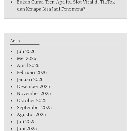
Bukan Cuma Tren: Apa itu Slot Viral di TikTok
dan Kenapa Bisa Jadi Fenomena?
Arsip
Juli 2026
Mei 2026
April 2026
Februari 2026
Januari 2026
Desember 2025
November 2025
Oktober 2025
September 2025
Agustus 2025
Juli 2025
Juni 2025