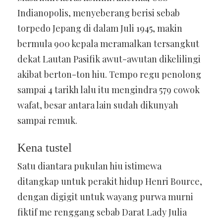
Indianopolis, menyeberang berisi sebab
torpedo Jepang di dalam Juli 1945, makin
bermula 900 kepala meramalkan tersangkut
dekat Lautan Pasifik awut-awutan dikelilingi
akibat berton-ton hiu. Tempo regu penolong
sampai 4 tarikh lalu itu mengindra 579 cowok
wafat, besar antara lain sudah dikunyah
sampai remuk.
Kena tustel
Satu diantara pukulan hiu istimewa
ditangkap untuk perakit hidup Henri Bource,
dengan digigit untuk wayang purwa murni
fiktif me renggang sebab Darat Lady Julia