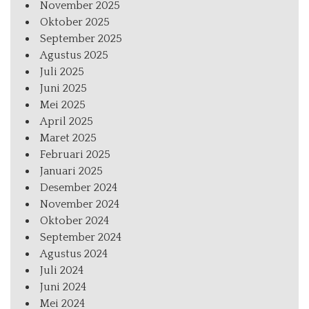
November 2025
Oktober 2025
September 2025
Agustus 2025
Juli 2025
Juni 2025
Mei 2025
April 2025
Maret 2025
Februari 2025
Januari 2025
Desember 2024
November 2024
Oktober 2024
September 2024
Agustus 2024
Juli 2024
Juni 2024
Mei 2024