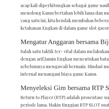
acap kali diperhitungkan sebagai game nasi
menolong Kamu bertahan lebih lama dan m
yang satu ini, kita hendak membahas bebera
ketahanan Engkau di dalam game slot gacor
Mengatur Anggaran bersama Bij
Salah satu taktik ter- vital dalam melaku
dengan arif.Jamin Engkau menentukan batas
sebelumnya mengawali bermain. Hindari men
internal menangani biaya game Kamu.
Menyeleksi Gim bersama RTP 
Return to Player (RTP) adalah prosentase 
periode lama. Makin tinggian RTP SLOT sua