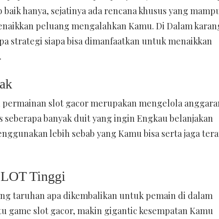
b baik hanya, sejatinya ada rencana khusus yang mamp
enaikkan peluang mengalahkan Kamu. Di Dalam karan
pa strategi siapa bisa dimanfaatkan untuk menaikkan
.
ak
kan permainan slot gacor merupakan mengelola anggara
 seberapa banyak duit yang ingin Engkau belanjakan
ggunakan lebih sebab yang Kamu bisa serta jaga tera
SLOT Tinggi
uang taruhan apa dikembalikan untuk pemain di dalam
tu game slot gacor, makin gigantic kesempatan Kamu