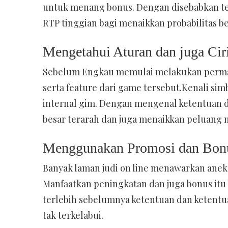
untuk menang bonus. Dengan disebabkan te
RTP tinggian bagi menaikkan probabilitas b
Mengetahui Aturan dan juga Cir
Sebelum Engkau memulai melakukan permain
serta feature dari game tersebut.Kenali simb
internal gim. Dengan mengenal ketentuan d
besar terarah dan juga menaikkan peluang
Menggunakan Promosi dan Bon
Banyak laman judi on line menawarkan anek
Manfaatkan peningkatan dan juga bonus itu
terlebih sebelumnya ketentuan dan ketentu
tak terkelabui.