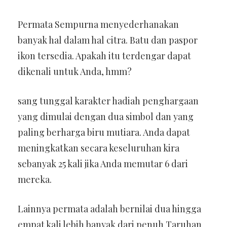
Permata Sempurna menyederhanakan
banyak hal dalam hal citra. Batu dan paspor
ikon tersedia. Apakah itu terdengar dapat
dikenali untuk Anda, hmm?
sang tunggal karakter hadiah penghargaan
yang dimulai dengan dua simbol dan yang
paling berharga biru mutiara. Anda dapat
meningkatkan secara keseluruhan kira
sebanyak 25 kali jika Anda memutar 6 dari
mereka.
Lainnya permata adalah bernilai dua hingga
empat kali lebih banyak dari penuh Taruhan