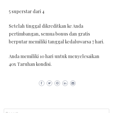
5 superstar dari 4
Setelah tinggal dikreditkan ke Anda
pertimbangan, semua bonus dan gratis
berputar memiliki tanggal kedaluwarsa 7 hari.
Anda memiliki 10 hari untuk menyelesaikan
40x Taruhan kondisi.
Search