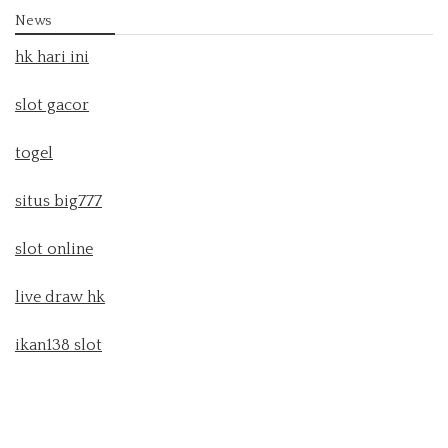
News
hk hari ini
slot gacor
togel
situs big777
slot online
live draw hk
ikan138 slot