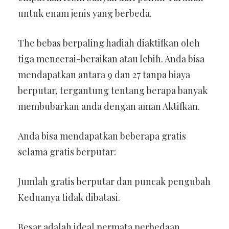
untuk enam jenis yang berbeda.
The bebas berpaling hadiah diaktifkan oleh
tiga mencerai-beraikan atau lebih. Anda bisa
mendapatkan antara 9 dan 27 tanpa biaya
berputar, tergantung tentang berapa banyak
membubarkan anda dengan aman Aktifkan.
Anda bisa mendapatkan beberapa gratis
selama gratis berputar:
Jumlah gratis berputar dan puncak pengubah
Keduanya tidak dibatasi.
Besar adalah ideal permata perbedaan.