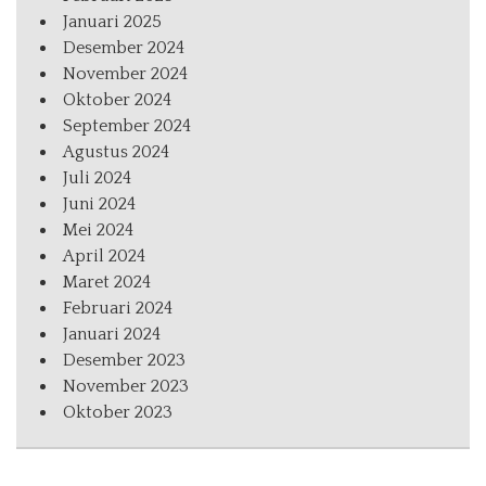
Januari 2025
Desember 2024
November 2024
Oktober 2024
September 2024
Agustus 2024
Juli 2024
Juni 2024
Mei 2024
April 2024
Maret 2024
Februari 2024
Januari 2024
Desember 2023
November 2023
Oktober 2023