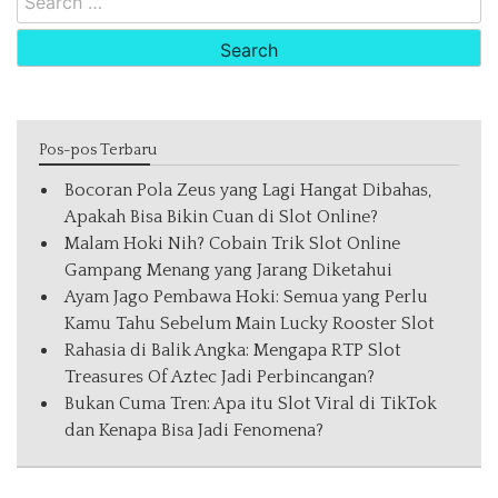
for:
Pos-pos Terbaru
Bocoran Pola Zeus yang Lagi Hangat Dibahas,
Apakah Bisa Bikin Cuan di Slot Online?
Malam Hoki Nih? Cobain Trik Slot Online
Gampang Menang yang Jarang Diketahui
Ayam Jago Pembawa Hoki: Semua yang Perlu
Kamu Tahu Sebelum Main Lucky Rooster Slot
Rahasia di Balik Angka: Mengapa RTP Slot
Treasures Of Aztec Jadi Perbincangan?
Bukan Cuma Tren: Apa itu Slot Viral di TikTok
dan Kenapa Bisa Jadi Fenomena?