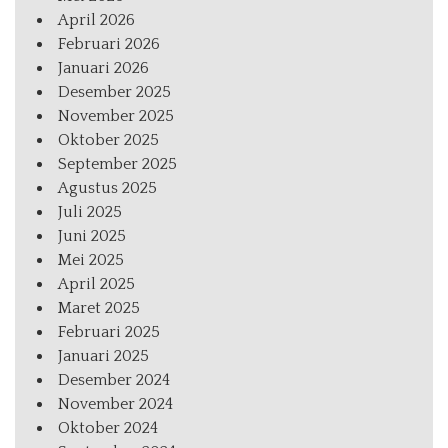
April 2026
Februari 2026
Januari 2026
Desember 2025
November 2025
Oktober 2025
September 2025
Agustus 2025
Juli 2025
Juni 2025
Mei 2025
April 2025
Maret 2025
Februari 2025
Januari 2025
Desember 2024
November 2024
Oktober 2024