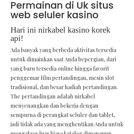
Permainan di Uk situs
web seluler kasino
Hari ini nirkabel kasino korek
api!
Ada banyak yang berbeda aktivitas tersedia
untuk dimainkan saat Anda bepergian, dari
yang baru tersedia online hingga favorit
penggemar film pertandingan, mesin slot
tradisional, dan besar hadiah pertandingan.
The pertandingan adalah nirkabel
menyenangkan dan bekerja dengan
sempurna di perangkat seluler dan tablet,
jadi tidak ada yang menghentikan Anda untuk
mengakses luar biasa katalog dimanapun