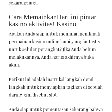
sekarang juga! !
Cara MemainkanHari ini pintar
kasino aktivitas! Kasino
Apakah Anda siap untuk memulai menikmati
permainan kasino online kami yang fantastis
untuk seluler perangkat? Jika Anda belum
melakukannya, Anda harus akhirnya buka
akun.
Berikut ini adalah instruksi langkah demi
langkah untuk menyiapkan tagihan di sebuah
daring gim disebut slot.
Anda siap untuk pementasan sekarang bahwa