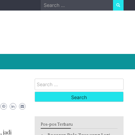
Search
for:
Search
for:
Pos-pos Terbaru
 jadi