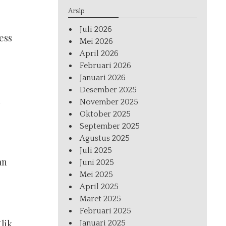
Arsip
Juli 2026
ess
Mei 2026
April 2026
Februari 2026
Januari 2026
Desember 2025
n
November 2025
Oktober 2025
September 2025
Agustus 2025
Juli 2025
an
Juni 2025
Mei 2025
April 2025
Maret 2025
Februari 2025
lik
Januari 2025