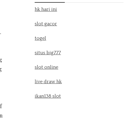
hk hari ini
slot gacor
.
togel
situs big777
g
slot online
g
live draw hk
ikan138 slot
f
n