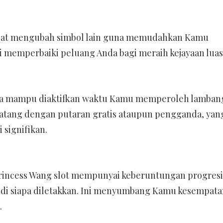
apat mengubah simbol lain guna memudahkan Kamu
memperbaiki peluang Anda bagi meraih kejayaan luas
apa mampu diaktifkan waktu Kamu memperoleh lamban
 datang dengan putaran gratis ataupun pengganda, yan
signifikan.
Princess Wang slot mempunyai keberuntungan progresi
 judi siapa diletakkan. Ini menyumbang Kamu kesempata
.