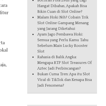
Bocoran Pola Zeus yang Lagi
cara
Hangat Dibahas, Apakah Bisa
Bikin Cuan di Slot Online?
fitur
Malam Hoki Nih? Cobain Trik
Slot Online Gampang Menang
yang Jarang Diketahui
Ayam Jago Pembawa Hoki:
Semua yang Perlu Kamu Tahu
rta
Sebelum Main Lucky Rooster
okal
Slot
Rahasia di Balik Angka:
Mengapa RTP Slot Treasures Of
aja,
Aztec Jadi Perbincangan?
Bukan Cuma Tren: Apa itu Slot
Viral di TikTok dan Kenapa Bisa
Jadi Fenomena?