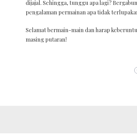
dijajal. Sehingga, tunggu apa lagi? Bergabu
pengalaman permainan apa tidak terlupaka
Selamat bermain-main dan harap keberunt
masing putaran!