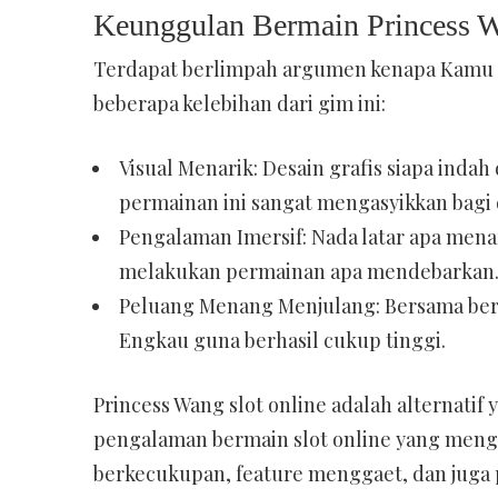
Keunggulan Bermain Princess W
Terdapat berlimpah argumen kenapa Kamu w
beberapa kelebihan dari gim ini:
Visual Menarik: Desain grafis siapa inda
permainan ini sangat mengasyikkan bagi d
Pengalaman Imersif: Nada latar apa me
melakukan permainan apa mendebarkan
Peluang Menang Menjulang: Bersama ber
Engkau guna berhasil cukup tinggi.
Princess Wang slot online adalah alternati
pengalaman bermain slot online yang meng
berkecukupan, feature menggaet, dan juga p