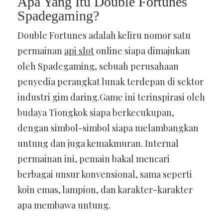
Apa Yang Itu Double Fortunes
Spadegaming?
Double Fortunes adalah keliru nomor satu
permainan
api slot
online siapa dimajukan
oleh Spadegaming, sebuah perusahaan
penyedia perangkat lunak terdepan di sektor
industri gim daring.Game ini terinspirasi oleh
budaya Tiongkok siapa berkecukupan,
dengan simbol-simbol siapa melambangkan
untung dan juga kemakmuran. Internal
permainan ini, pemain bakal mencari
berbagai unsur konvensional, sama seperti
koin emas, lampion, dan karakter-karakter
apa membawa untung.