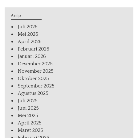
Arsip
Juli 2026
Mei 2026
April 2026
Februari 2026
Januari 2026
Desember 2025
November 2025
Oktober 2025
September 2025
Agustus 2025
Juli 2025
Juni 2025
Mei 2025
April 2025
Maret 2025
Februari 2025