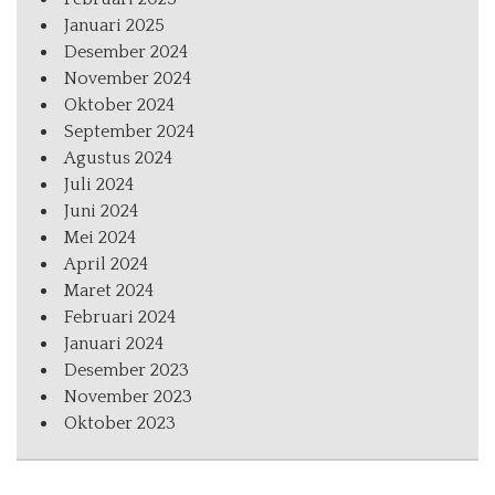
Januari 2025
Desember 2024
November 2024
Oktober 2024
September 2024
Agustus 2024
Juli 2024
Juni 2024
Mei 2024
April 2024
Maret 2024
Februari 2024
Januari 2024
Desember 2023
November 2023
Oktober 2023