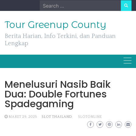
Skip
Search
to
for:
content
Tour Greenup County
Berita Harian, Info Terkini, dan Panduan
Lengkap
Menelusuri Nasib Baik
Dua: Double Fortunes
Spadegaming
MARET 29, 2025
SLOT THAILAND
SLOTONLINE