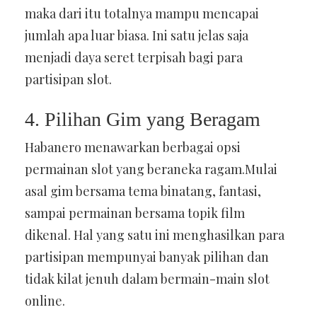
maka dari itu totalnya mampu mencapai
jumlah apa luar biasa. Ini satu jelas saja
menjadi daya seret terpisah bagi para
partisipan slot.
4. Pilihan Gim yang Beragam
Habanero menawarkan berbagai opsi
permainan slot yang beraneka ragam.Mulai
asal gim bersama tema binatang, fantasi,
sampai permainan bersama topik film
dikenal. Hal yang satu ini menghasilkan para
partisipan mempunyai banyak pilihan dan
tidak kilat jenuh dalam bermain-main slot
online.