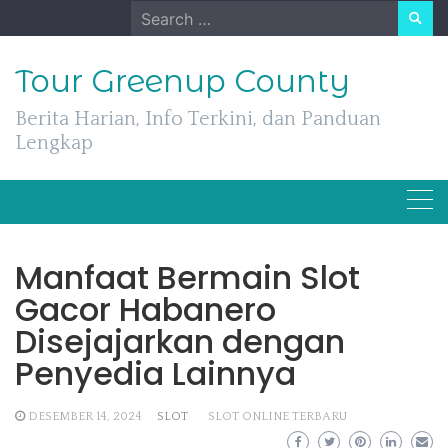
Skip
Search
to
for:
content
Tour Greenup County
Berita Harian, Info Terkini, dan Panduan
Lengkap
Manfaat Bermain Slot
Gacor Habanero
Disejajarkan dengan
Penyedia Lainnya
DESEMBER 14, 2024
SLOT
SLOT ONLINE TERBARU