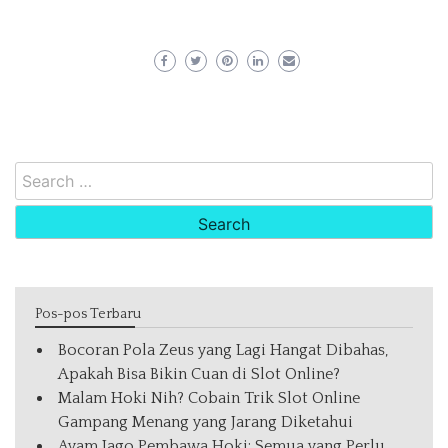
Search
for:
Pos-pos Terbaru
Bocoran Pola Zeus yang Lagi Hangat Dibahas,
Apakah Bisa Bikin Cuan di Slot Online?
Malam Hoki Nih? Cobain Trik Slot Online
Gampang Menang yang Jarang Diketahui
Ayam Jago Pembawa Hoki: Semua yang Perlu