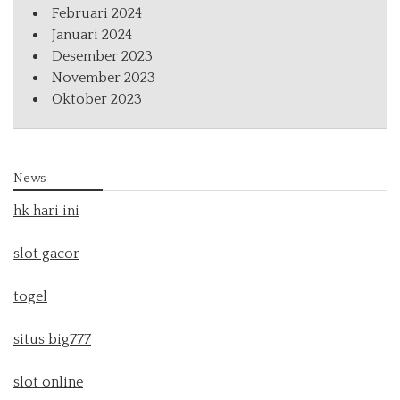
Februari 2024
Januari 2024
Desember 2023
November 2023
Oktober 2023
News
hk hari ini
slot gacor
togel
situs big777
slot online