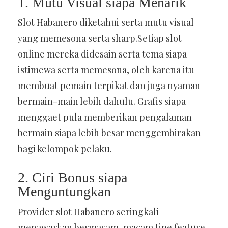
1. Mutu Visual siapa Menarik
Slot Habanero diketahui serta mutu visual
yang memesona serta sharp.Setiap slot
online mereka didesain serta tema siapa
istimewa serta memesona, oleh karena itu
membuat pemain terpikat dan juga nyaman
bermain-main lebih dahulu. Grafis siapa
menggaet pula memberikan pengalaman
bermain siapa lebih besar menggembirakan
bagi kelompok pelaku.
2. Ciri Bonus siapa
Menguntungkan
Provider slot Habanero seringkali
menawarkan bermacam-macam tipe feature