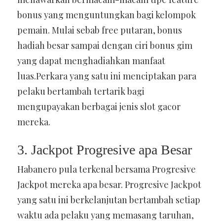
bonus yang menguntungkan bagi kelompok
pemain. Mulai sebab free putaran, bonus
hadiah besar sampai dengan ciri bonus gim
yang dapat menghadiahkan manfaat
luas.Perkara yang satu ini menciptakan para
pelaku bertambah tertarik bagi
mengupayakan berbagai jenis slot gacor
mereka.
3. Jackpot Progresive apa Besar
Habanero pula terkenal bersama Progresive
Jackpot mereka apa besar. Progresive Jackpot
yang satu ini berkelanjutan bertambah setiap
waktu ada pelaku yang memasang taruhan,