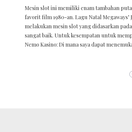
Mesin slot ini memiliki enam tambahan put
favorit film 1980-an. Lagu Natal Megaways’ 
melakukan mesin slot yang didasarkan pada 
sangat baik. Untuk kesempatan untuk memp
Nemo Kasino: Di mana saya dapat menemuk