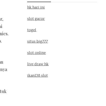
hk hari ini
r,
slot gacor
si
togel
ies.
.
situs big777
slot online
an
live draw hk
nnya
ikan138 slot
ntuk