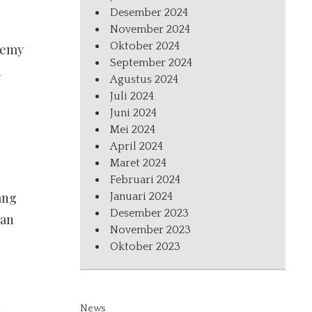
Desember 2024
November 2024
Oktober 2024
demy
September 2024
n
Agustus 2024
Juli 2024
Juni 2024
Mei 2024
April 2024
Maret 2024
Februari 2024
ang
Januari 2024
Desember 2023
dan
November 2023
Oktober 2023
h
News