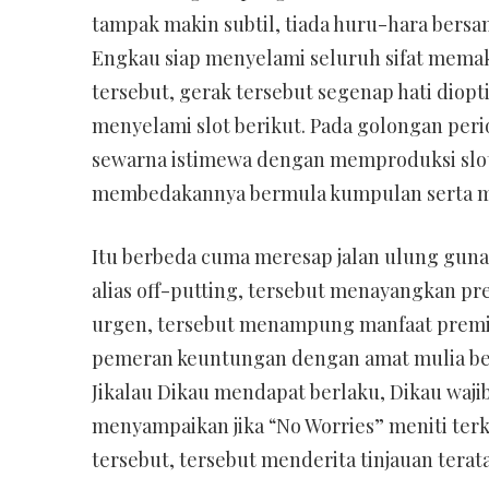
tampak makin subtil, tiada huru-hara bersa
Engkau siap menyelami seluruh sifat memak
tersebut, gerak tersebut segenap hati diopt
menyelami slot berikut. Pada golongan p
sewarna istimewa dengan memproduksi slot
membedakannya bermula kumpulan serta m
Itu berbeda cuma meresap jalan ulung guna
alias off-putting, tersebut menayangkan pr
urgen, tersebut menampung manfaat premi
pemeran keuntungan dengan amat mulia bebe
Jikalau Dikau mendapat berlaku, Dikau waj
menyampaikan jika “No Worries” meniti terk
tersebut, tersebut menderita tinjauan terata