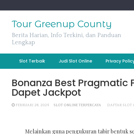
Skip
to
content
Tour Greenup County
Berita Harian, Info Terkini, dan Panduan
Lengkap
Slot Terbaik
Judi Slot Online
Privacy Polic
Bonanza Best Pragmatic P
Dapet Jackpot
FEBRUARI 28, 2024
SLOT ONLINE TERPERCAYA
DAFTAR SLOT 
Melainkan guna pengukuran tabir bentuk s