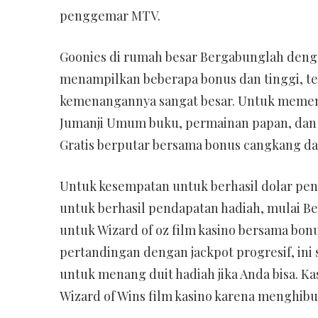
penggemar MTV.
Goonies di rumah besar Bergabunglah dengan
menampilkan beberapa bonus dan tinggi, tet
kemenangannya sangat besar. Untuk memena
Jumanji Umum buku, permainan papan, dan 
Gratis berputar bersama bonus cangkang dan
Untuk kesempatan untuk berhasil dolar pe
untuk berhasil pendapatan hadiah, mulai Be
untuk Wizard of oz film kasino bersama bonu
pertandingan dengan jackpot progresif, ini sa
untuk menang duit hadiah jika Anda bisa. Ka
Wizard of Wins film kasino karena menghibu