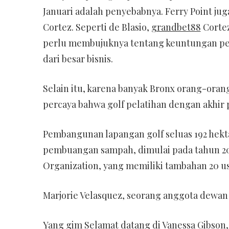
Januari adalah penyebabnya. Ferry Point ju
Cortez. Seperti de Blasio,
grandbet88
Cortez
perlu membujuknya tentang keuntungan pe
dari besar bisnis.
Selain itu, karena banyak Bronx orang-ora
percaya bahwa golf pelatihan dengan akhir
Pembangunan lapangan golf seluas 192 hekta
pembuangan sampah, dimulai pada tahun 2
Organization, yang memiliki tambahan 20 us
Marjorie Velasquez, seorang anggota dewan 
Yang gim Selamat datang di Vanessa Gibson