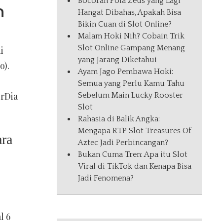
Bocoran Pola Zeus yang Lagi
n
Hangat Dibahas, Apakah Bisa
Bikin Cuan di Slot Online?
Malam Hoki Nih? Cobain Trik
Slot Online Gampang Menang
i
yang Jarang Diketahui
o).
Ayam Jago Pembawa Hoki:
Semua yang Perlu Kamu Tahu
erDia
Sebelum Main Lucky Rooster
Slot
Rahasia di Balik Angka:
Mengapa RTP Slot Treasures Of
ara
Aztec Jadi Perbincangan?
Bukan Cuma Tren: Apa itu Slot
Viral di TikTok dan Kenapa Bisa
Jadi Fenomena?
l 6