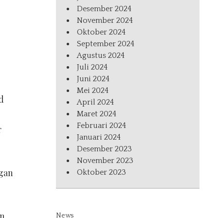
Desember 2024
November 2024
Oktober 2024
September 2024
Agustus 2024
Juli 2024
Juni 2024
Mei 2024
d
April 2024
Maret 2024
Februari 2024
r
Januari 2024
Desember 2023
November 2023
ngan
Oktober 2023
an
News