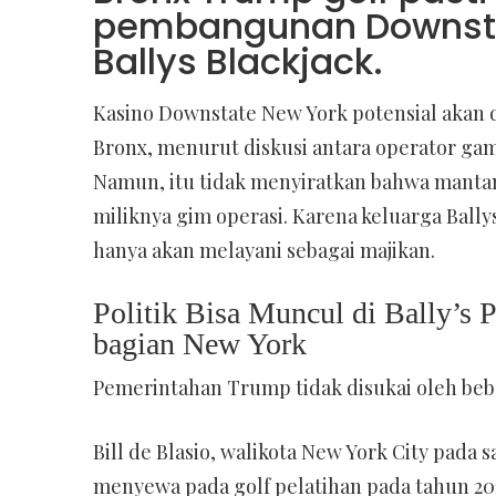
pembangunan Downsta
Ballys Blackjack.
Kasino Downstate New York potensial akan di
Bronx, menurut diskusi antara operator gam
Namun, itu tidak menyiratkan bahwa manta
miliknya gim operasi. Karena keluarga Ball
hanya akan melayani sebagai majikan.
Politik Bisa Muncul di Bally’s
bagian New York
Pemerintahan Trump tidak disukai oleh be
Bill de Blasio, walikota New York City pada
menyewa pada golf pelatihan pada tahun 202